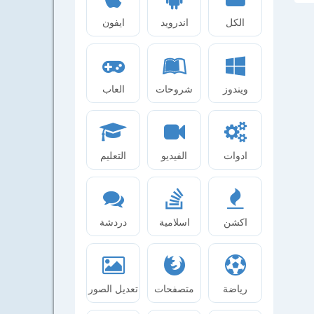
الكل
اندرويد
ايفون
ويندوز
شروحات
العاب
ادوات
الفيديو
التعليم
اكشن
اسلامية
دردشة
رياضة
متصفحات
تعديل الصور