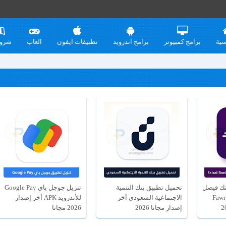
سية
برامج كمبيوتر
برامج اندرويد
تطبيقات ايفون
العاب
شرو
نك فيصل
تحميل تطبيق بنك التنمية
تنزيل جوجل باي Google Pay
امي السوداني Fawry
الاجتماعية السعودي أخر
للأندرويد APK أخر إصدار
إصدار مجانا 2026
2026 مجانا