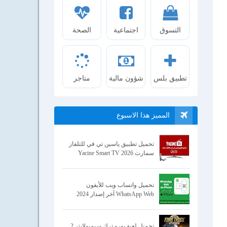
التسوق
اجتماعية
الصحة
تطبيق بلس
شؤون مالية
متاجر
المميز هذا الاسبوع
تحميل تطبيق ياسين تي في للتلفاز
سمارت Yacine Smart TV 2026
تحميل واتساب ويب للأيفون
WhatsApp Web آخر إصدار 2024
تحميل لعبة يورو ترك سيميولايتر 2