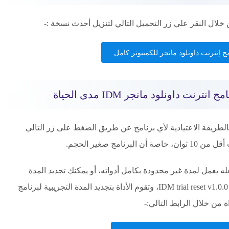
ج إنترنت داونلود مانجر للكمبيوتر كامل
نت داونلود مانجر IDM مدى الحياة
بالطريقة الاعتيادية لأي برنامج عن طريق الضغط على زر التالي
مج صغير الحجم.
له يعمل لمدة غير محدودة بكامل أدواته، أو يمكنك تجديد المدة
التجريبية عن طريق أداة مفتوحة المصدر اسمها IDM trial reset v1.0.0، وتقوم الأداة بتجديد المدة التجريبية لبرنامج