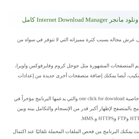
Internet Downloa كامل
 بأن مدير التحميل IDM يتربع على عرش مجاله بسبب كثرة مميزاته التي لا تتوفر في سواه من
اونلود مانجر IDM يدعم معظم المتصفحات المشهورة مثل جوجل كروم وفايرفوكس واوبرا،
سكيب، أيضا يمكنك إضافة متصفحات أخرى جديدة من إعدادات
التحميل بضغطة واحدة، حيث يتيح البرنامج خاصية one click for download والتي يدعمها البرنامج مؤخراً في
مج بالمتصفح لإظهار أكبر قدر من الإنسجام والتكامل بينه وبين
ث يمكنك البرنامج من فحص الملفات المحملة تلقائيًا عند اكتمال