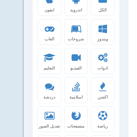
الكل
اندرويد
ايفون
ويندوز
شروحات
العاب
ادوات
الفيديو
التعليم
اكشن
اسلامية
دردشة
رياضة
متصفحات
تعديل الصور