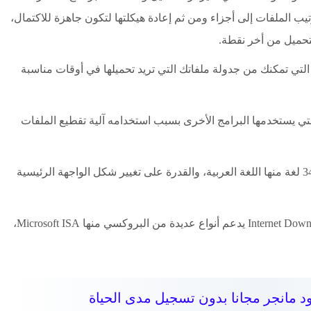
يب الملفات إلى أجزاء ومن ثم إعادة هيكلتها لتكون جاهزة للاكتمال،
تحميل من أخر نقطة.
 التي تمكنك من جدولة ملفاتك التي تريد تحميلها في أوقات مناسبة
ف السرعة التي يستخدمها البرامج الأخرى بسبب استخدامه آلية تقطيع الملفات
تنزيل برنامج الداونلود مانجر يدعم لحوالي 34 لغة منها اللغة العربية، والقدرة على تغيير شكل الواجهة الرئيسية
أخيراً وليس آخراً فإن برنامج Internet Download Manager يدعم أنواع عديدة من البروكسي منها Microsoft ISA،
ود مانجر مجانا بدون تسجيل مدى الحياة