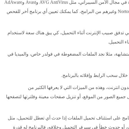
التنزيل، وذلك بالعديد من البرامج المشهورة في مجال الأمن السيبراني، مثل AVG AntiVirus وAvast وAdAware
وMcAfee وNorton Internet Security وNorton 360 وغيرهم من البرامج، كما يمكنك تعيين أي برنامج أخر للفحص
 تدفق صبيب الإنترنت أثناء التحميل، كي يبق هناك سعة لاستخدام
اء التحميل.
تشابهة، مثلا نجد الملفات المضغوطة في فولدر خاص، والميديا في
ال سحب الرابط وإفلاته بالبرنامج.
ون انترنت، وهذه من الميزات التي لا يعرفها الكثير من
 يدعم IDM خاصية تنزيل جميع الصور من الموقع، أو تنزيل صفحات معينة وفلترتها لتصفحها
نامج على استئناف تحميل الملفات إذا حدث أي تعطل للتحميل، مثل
رنت، أو حدوث خطأ في سيرفر التحميل وخلافه، فالبرنامج له قدرة