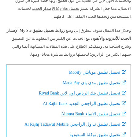
والخدمات الأون لاين في العديد من دول الخليج، ولها حصة كبيرة في سوق
الاتصال، مما جعل الشركة تصدر
تحميل My Stc الإصدار الجديد
لخدمات
المستخدمين وتخفيفا للعبء الملقى على كاهلهم.
وخلال هذا المقال سوف نتطرق إلى وضع روابط
تحميل تطبيق My Stc الإصدار
الجديد للأندرويد والأيفون
مع الحديث عن الكثير من المعلومات عن التطبيق
وشرح استخدامه، ويمكنكم الاطلاع على هذه المقالات المشابهة أيضا والتي
ستهم الكثير من الزائرين؛ لتحميلها بروابط مباشرة مجانا، ومنها:
تحميل تطبيق موبايلي Mobily
تحميل تطبيق مدى باي Mada Pay
تحميل تطبيق بنك الرياض اون لاين Riyad Bank
تحميل تطبيق الراجحي الجديد Al Rajhi Bank
تحميل تطبيق الانماء Alinma Bank
تحميل تطبيق تداول الراجحي Al Rajhj Tadawul Mobile
تحميل تطبيق توكلنا السعودية