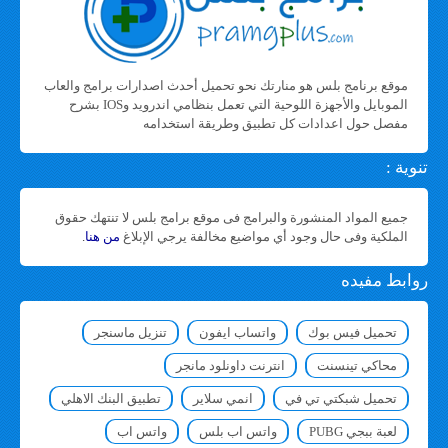
موقع برنامج بلس هو منارتك نحو تحميل أحدث اصدارات برامج والعاب
الموبايل والأجهزة اللوحية التي تعمل بنظامي اندرويد وIOS بشرح
مفصل حول اعدادات كل تطبيق وطريقة استخدامه
تنوية :
جميع المواد المنشورة والبرامج فى موقع برامج بلس لا تنتهك حقوق
الملكية وفى حال وجود أي مواضيع مخالفة يرجي الإبلاغ
من هنا
.
روابط مفيده
تحميل فيس بوك
واتساب ايفون
تنزيل ماسنجر
محاكي تينسنت
انترنت داونلود مانجر
تحميل شبكتي تي في
انمي سلاير
تطبيق البنك الاهلي
لعبة ببجي PUBG
واتس اب بلس
واتس اب