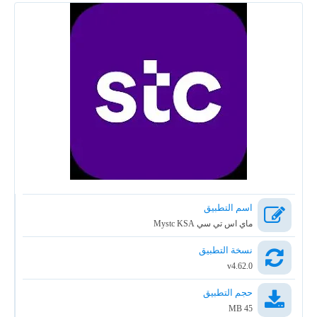
اسم التطبيق
ماي اس تي سي Mystc KSA
نسخة التطبيق
v4.62.0
حجم التطبيق
45 MB