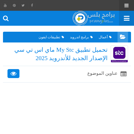
أعمال
برامج اندرويد
تطبيقات ايفون
تحميل تطبيق My Stc ماي اس تي سي
الإصدار الجديد للأندرويد 2025
عناوين الموضوع