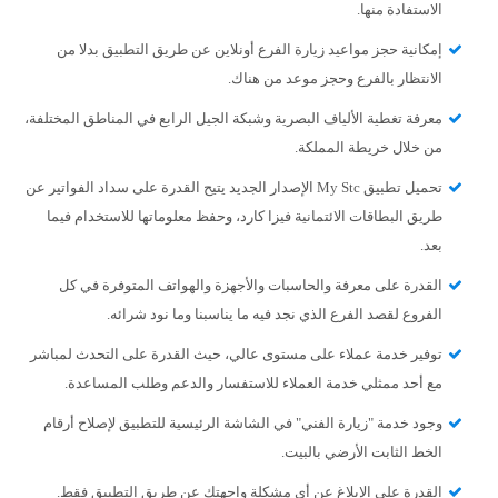
الاستفادة منها.
إمكانية حجز مواعيد زيارة الفرع أونلاين عن طريق التطبيق بدلا من
الانتظار بالفرع وحجز موعد من هناك.
معرفة تغطية الألياف البصرية وشبكة الجيل الرابع في المناطق المختلفة،
من خلال خريطة المملكة.
تحميل تطبيق My Stc الإصدار الجديد يتيح القدرة على سداد الفواتير عن
طريق البطاقات الائتمانية فيزا كارد، وحفظ معلوماتها للاستخدام فيما
بعد.
القدرة على معرفة والحاسبات والأجهزة والهواتف المتوفرة في كل
الفروع لقصد الفرع الذي نجد فيه ما يناسبنا وما نود شرائه.
توفير خدمة عملاء على مستوى عالي، حيث القدرة على التحدث لمباشر
مع أحد ممثلي خدمة العملاء للاستفسار والدعم وطلب المساعدة.
وجود خدمة "زيارة الفني" في الشاشة الرئيسية للتطبيق لإصلاح أرقام
الخط الثابت الأرضي بالبيت.
القدرة على الإبلاغ عن أي مشكلة واجهتك عن طريق التطبيق فقط.