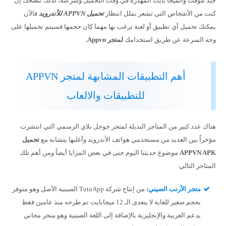
جيد للوقت والميجا بايت المهدرة في وقت التحميل وسرعته، لذلك ننصحك إن
كنت من الأشخاص التي تشعر بملل انتظار
تحميل APPVN للأندرويد
فالآن
يمكنك تحميل أي تطبيق أو لعبة ترغب بها مهما كان حجمها فسيتم تحميلها على
وجه السرعة عن طريق استخدامك
لمتجر
Appvn.
أهم التطبيقات المشابهة لمتجر APPVN
للتطبيقات والالعاب
هناك عدد كبير من المتاجر البديلة لمتجر جوجل بلاي الرسمي التي انتشرت
مؤخراً بين العديد من مستخدمي هواتف الأندرويد وأغلبها يتشابه مع
تحميل
APPVN APK
موضوع حديثنا اليوم حتى في بعض المزايا أيضاً ومن أهم تلك
المتاجر التالي:
متجر الأرنب الصيني
:
من إنتاج شركة TutuApp الصينية الأصل وهو متوفر
بحجم صغير للغاية لا يتعدى الـ 12 ميجابايت تم طرحه منذ عامين فقط
يدعم العربية والإنجليزية بالإضافة إلى اللغة الصينية وهو متجر مجاني