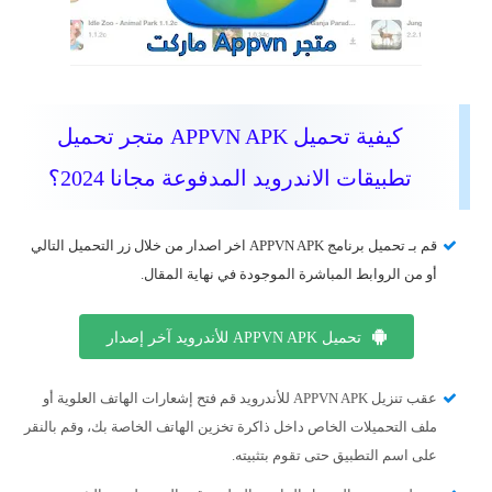
كيفية تحميل APPVN APK متجر تحميل
تطبيقات الاندرويد المدفوعة مجانا 2024؟
قم بـ تحميل برنامج APPVN APK اخر اصدار من خلال زر التحميل التالي
أو من الروابط المباشرة الموجودة في نهاية المقال.
تحميل APPVN APK للأندرويد آخر إصدار
عقب تنزيل APPVN APK للأندرويد قم فتح إشعارات الهاتف العلوية أو
ملف التحميلات الخاص داخل ذاكرة تخزين الهاتف الخاصة بك، وقم بالنقر
على اسم التطبيق حتى تقوم بتثبيته.