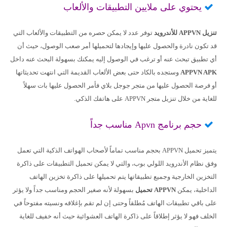
يحتوي على ملايين التطبيقات والألعاب
تنزيل APPVN للأندرويد
توفر عدد لا يمكن حصره من التطبيقات والألعاب التي
قد تكون نادرة والحصول عليها وإيجادها لتحميلها أمر صعب الوصول، حيث أن
أي تطبيق تبحث عنه أو ترغب في الوصول إليه يمكنك بسهولة البحث عنه داخل
APPVN APK
وستجده بالكاد حتى بعض الألعاب القديمة التي انتهت تحديثاتها
أو فرصة الحصول عليها من متجر جوجل بلاي فأمر الحصول عليها بات سهلاً
للغاية من خلال تنزيل متجر APPVN على هاتفك الذكي.
حجم برنامج Apvn مناسب جداً
يتميز تحميل APPVN بحجم مناسب تماماً لأصحاب الهواتف الذكية التي تعمل
وفق نظام الأندرويد اللولي بوب، والتي لا يمكن تحميل التطبيقات على ذاكرة
التخزين الخارجية وجميع تطبيقاتها يتم تحميلها على ذاكرة تخزين الهاتف
الداخلية، يمكن
APPVN تحميل
بسهولة لأنه صغير الحجم ومناسب جداً ولا يؤثر
على باقي تطبيقات الهاتف مُطلقاً وحتى إن لم تقم بإغلاقه ونسيته مفتوحاً في
الخلف فهو لا يؤثر إطلاقاً على ذاكرة الهاتف العشوائية حيث أنه خفيف للغاية