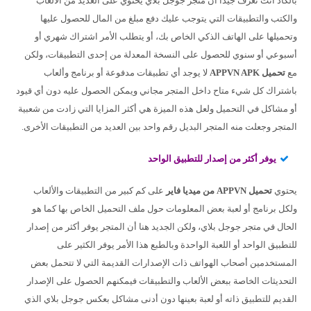
بالكاد أنت تعرف جيداً أن متجر جوجل بلاي يحتوي على العديد من الألعاب
والكتب والتطبيقات التي يتوجب عليك دفع مبلغ من المال للحصول عليها
وتحميلها على الهاتف الذكي الخاص بك، أو يتطلب الأمر اشتراك شهري أو
أسبوعي أو سنوي للحصول على النسخة المعدلة من إحدى التطبيقات، ولكن
مع
تحميل APPVN APK
لا يوجد أي تطبيقات مدفوعة أو برنامج وألعاب
باشتراك كل شيء متاح داخل المتجر مجاني ويمكن الحصول عليه دون أي قيود
أو مشاكل في التحميل ولعل هذه الميزة هي أكثر المزايا التي زادت من شعبية
المتجر وجعلت منه المتجر البديل رقم واحد بين العديد من التطبيقات الأخرى.
يوفر أكثر من إصدار للتطبيق الواحد
يحتوي
تحميل APPVN من ميديا فاير
على كم كبير من التطبيقات والألعاب
ولكل برنامج أو لعبة بعض المعلومات حول ملف التحميل الخاص بها كما هو
الحال في متجر جوجل بلاي، ولكن الجديد هنا أن المتجر يوفر أكثر من إصدار
للتطبيق الواحد أو اللعبة الواحدة وبالطبع هذا الأمر يوفر الكثير على
المستخدمين أصحاب الهواتف ذات الإصدارات القديمة التي لا تتحمل بعض
التحديثات الخاصة ببعض الألعاب والتطبيقات فيمكنهم الحصول على الإصدار
القديم للتطبيق ذاته أو لعبة بعينها دون أدنى مشاكل بعكس جوجل بلاي الذي