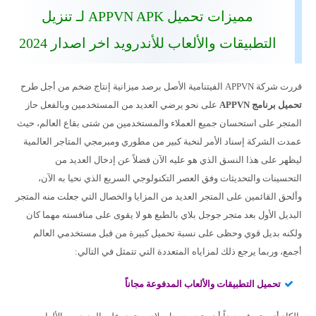
مميزات تحميل APPVN APK لـ تنزيل
التطبيقات والألعاب للأندرويد اخر اصدار 2024
قررت شركة APPVN الفيتنامية الأصل برصد ميزانية إنتاج ضخم من أجل طرح
تحميل برنامج APPVN
على نحو يرضي العديد من المستخدمين وبالفعل حاز
المتجر على استحسان جميع العملاء والمستخدمين من شتى بقاع العالم، حيث
عمدت الشركة إسناد الأمر لنخبة كبير من مطوري ومبرمجي المتاجر العالمية
ليظهر على هذا النسق الذي هو عليه الآن فضلاً عن إدخال العديد من
التحسينات والتحديثات وفق العصر التكنولوجي السريع الذي نحيا به الآن،
وألحق القائمين على المتجر العديد من المزايا والخصال التي جعلت منه المتجر
البديل الأول بعد متجر جوجل بلاي بالطبع هو لا يقوى على منافسته مهما كان
ولكنه بديل قوي وحظى على نسبة تحميل كبيرة من قبل مستخدمي العالم
أجمع، وربما يرجع ذلك لمزاياه المتعددة التي تتمثل في التالي:
تحميل التطبيقات والألعاب المدفوعة مجاناً