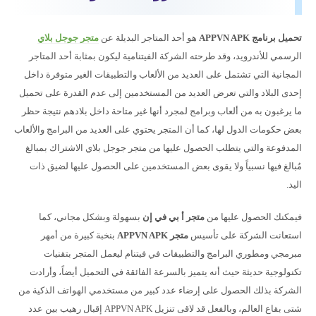
تحميل برنامج APPVN APK
هو أحد المتاجر البديلة عن
متجر جوجل بلاي
الرسمي للأندرويد، وقد طرحته الشركة الفيتنامية ليكون بمثابة أحد المتاجر
المجانية التي تشتمل على العديد من الألعاب والتطبيقات الغير متوفرة داخل
إحدى البلاد والتي تعرض العديد من المستخدمين إلى عدم القدرة على تحميل
ما يرغبون به من ألعاب وبرامج لمجرد أنها غير متاحة داخل بلادهم نتيجة حظر
بعض حكومات الدول لها، كما أن المتجر يحتوي على العديد من البرامج والألعاب
المدفوعة والتي يتطلب الحصول عليها من متجر جوجل بلاي الاشتراك بمبالغ
مُبالغ فيها نسبياً ولا يقوى بعض المستخدمين على الحصول عليها لضيق ذات
اليد.
فيمكنك الحصول عليها من
متجر أ بي في إن
بسهولة وبشكل مجاني، كما
استعانت الشركة على تأسيس
متجر
APPVN APK
بنخبة كبيرة من أمهر
مبرمجي ومطوري البرامج والتطبيقات في فيتنام ليعمل المتجر بتقنيات
تكنولوجية حديثة حيث أنه يتميز بالسرعة الفائقة في التحميل أيضاً، وأرادت
الشركة بذلك الحصول على إرضاء عدد كبير من مستخدمي الهواتف الذكية من
شتى بقاع العالم، وبالفعل قد لاقى تنزيل APPVN APK إقبال رهيب بين عدد