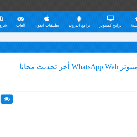
سية
برامج كمبيوتر
برامج اندرويد
تطبيقات ايفون
العاب
شرو
تحميل واتساب ويب للكمبيوتر WhatsApp Web أخر تحديث مجانا