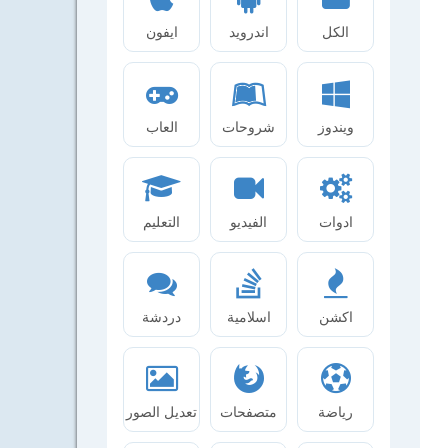
الكل
اندرويد
ايفون
ويندوز
شروحات
العاب
ادوات
الفيديو
التعليم
اكشن
اسلامية
دردشة
رياضة
متصفحات
تعديل الصور