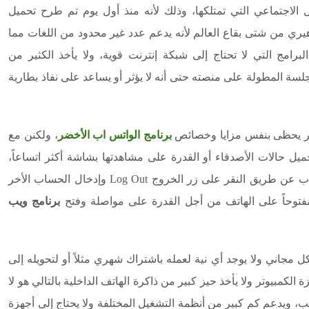
لاجتماعي التي تمتلكها، وذلك لأنه منذ أول يوم تم طرح تحميل
اهيري من شتى بقاع العالم لأنه يدعم عدد غير محدود من اللغات مما
امج التي لا تحتاج إلى شبكة إنترنت قوية، ولا يأخذ الكثير من
لجلسة المطولة على منصته حتى أنه لا يؤثر أو يساعد على نفاذ بطارية
وتر يحظى بنفس مزايا وخصائص
برنامج الواتس اب الأخضر
، ولكنن مع
حميل حالات الأصدقاء أو القدرة على مشاهدتها بشاشة أكثر اتساعاً،
بالإضافة إلى القدرة على تشغيل أكثر من حساب عن طريق النقر على زر الخروج Log Out وإدخال الحساب الأخر
فتوحاً على الهاتف من أجل القدرة على مواصلة وفتح
برنامج ويب
ل مجاني ولا يوجد أي نية لعمله باشتراك شهري مثلاً أو لتحويله إلى
لكمبيوتر ولا يأخذ حيز كبير من ذاكرة الهاتف الداخلية بالتالي هو لا
 ويدعم كم كبير من أنظمة التشغيل المختلفة ولا يحتاج إلى أجهزة