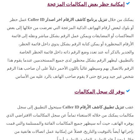
إمكانية حظر بعض المكالمات المزعجة
يمكنك من خلال
تنزيل برنامج كاشف الارقام اخر اصدار Caller ID
عمل حظر
أو بلوك لبعض أرقام الهواتف الذكية المزعجة التي تعرضت من خلالها إلى بعض
المعاكسات أو المضايقات ويمكن عمل الرقم بشكل مباشر ونقله إلى قائمة
الأرقام المحظورة أو يمكن كتابة الرقم بشكل يدوي داخل قائمة الحظر،
والجدير بالذكر أنه عند تعدد وضع الرقم ذاته داخل قائمة الحظر الخاصة
بالتطبيق، ليظهر الرقم بشكل محظور لدى جميع المستخدمين عندما يقوم هذا
الرقم بالاتصال بهم وسيظهر غالباً باللون الأحمر دليلاً على أن صاحب هذا الرقم
شخص غير جيد ومزعج حتى لا يقوم صاحب الهاتف بالرد عليه من الأساس.
يوفر لك سجل المكالمات
عقب
تنزيل
تطبيق كاشف الأرقام
Caller ID
سيتحول التطبيق إلى سجل
مكالمات يمكنك من خلاله الاستغناء تماماً عن سجل المكالمات الافتراضي الذي
يوفره الهاتف، حيث أنه سيظهر جميع المكالمات الفائتة والمستلمة والتي قمت
بإجرائها أيضاً بالتوقيت والتاريخ، فضلاً عن إمكانية عمل اتصالات هاتفية من
خلال لوحة أرقام التطبيق الخاصة بالتطبيق أيضاً.