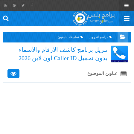
برامج اندرويد
تطبيقات ايفون
تنزيل برنامج كاشف الارقام والأسماء
بدون تحميل Caller ID اون لاين 2026
عناوين الموضوع