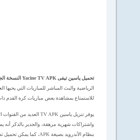
تحميل ياسين تيفى
Yacine TV APK النسخة الجديدة للأندرويد 2026
الرياضية والبث المباشر للمباريات التي يحبها 
للاستمتاع بمشاهدة بعض مباريات كرة القدم ذا
يوفر تنزيل ياسين TV APK ا
واشتراكات شهرية مرهقة، والجدير بالذكر أنه ي
بنظام الأندرويد بصيغة APK، كما يمكن تحميل تطبيق ياسين أيضاً على أجهزة الكمبيوتر بسهولة.