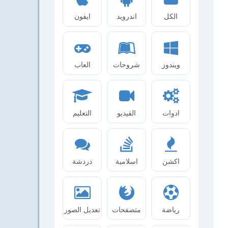
الكل
اندرويد
ايفون
ويندوز
شروحات
العاب
ادوات
الفيديو
التعليم
اكشن
اسلامية
دردشة
رياضة
متصفحات
تعديل الصور