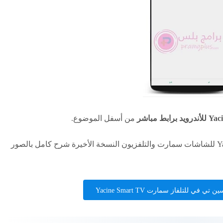
من أسفل الموضوع.
كما يمكنكم تنزيل تطبيق ياسين تي في Yacine Tv للشاشات سمارت والتلفزيون النسخة الأخيرة شرح كامل بالصور
 في للتلفاز سمارت Yacine Smart TV