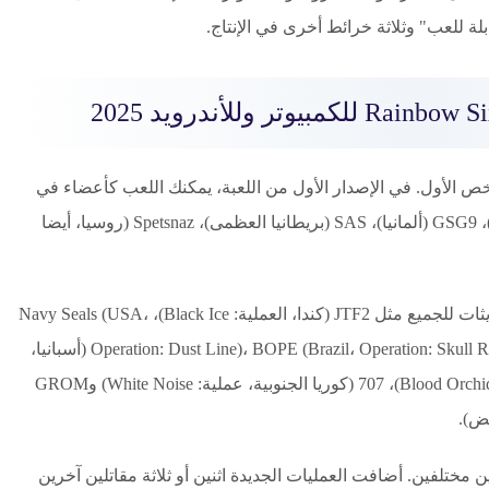
ة للعب" وثلاثة خرائط أخرى في الإنتاج.
 الأول. في الإصدار الأول من اللعبة، يمكنك اللعب كأعضاء في
خمس وحدات لمكافحة الإرهاب: GIGN (فرنسا)، GSG9 (ألمانيا)، SAS (بريطانيا العظمى)، Spetsnaz (روسيا، أيضا
تم إصدار مشغلي الوحدات التاليين أيضا في تحديثات للجميع مثل JTF2 (كندا، العملية: Black Ice)، Navy Seals (USA،
Operation: Dust Line)، BOPE (Brazil، Operation: Skull Rain)، SAT (Japan، Operation: Red Crow)، GEO (أسبانيا،
Operation: Velvet Shell)، SDU (China، عملية: Blood Orchid)، 707 (كوريا الجنوبية، عملية: White Noise) وGROM
يض).
 مختلفين. أضافت العمليات الجديدة اثنين أو ثلاثة مقاتلين آخرين