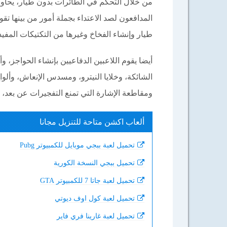
من خلال التحكم في الطائرات بدون طيار، يحا
المدافعون لصد الاعتداء بجملة أمور من بينها تقو
طيار وإنشاء الفخاخ وغيرها من التكتيكات المفيد
أيضا يقوم اللاعبين الدفاعيين بإنشاء الحواجز، 
الشائكة، وخلايا النيترو، ومسدس الإنعاش، وألو
ومقاطعة الإشارة التي تمنع التفجيرات عن بعد، 
ألعاب اكشن متاحة للتنزيل مجانا
تحميل لعبة ببجي موبايل للكمبيوتر Pubg
تحميل ببجي النسخة الكورية
تحميل لعبة جاتا 7 للكمبيوتر GTA
تحميل لعبة كول اوف ديوتي
تحميل لعبة غارينا فري فاير