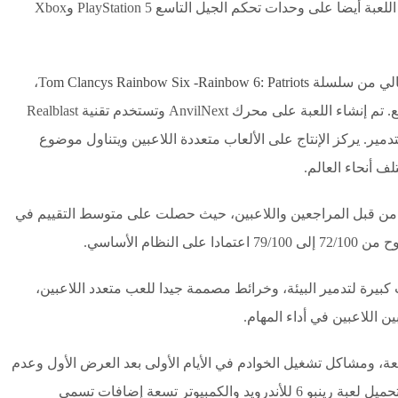
واحد. في بداية عام 2020، تم الإعلان عن إطلاق اللعبة أيضا على وحدات تحكم الجيل التاسع PlayStation 5 وXbox
تالي من سلسلة T
om Clancys Rainbow Six -Rainbow 6: Patriots
،
والتي كانت مخصصة لوحدات تحكم الجيل السابع. تم إنشاء اللعبة على محرك AnvilNext وتستخدم تقنية Realblast
عرضة للتدمير. يركز الإنتاج على الألعاب متعددة اللاعبين ويتناول موضوع
ف أنحاء العالم.
 Rainbow Six Siege بشكل جيد من قبل المراجعين واللاعبين، حيث حصلت على متوسط التقييم في
ت كبيرة لتدمير البيئة، وخرائط مصممة جيدا للعب متعدد اللاعبين،
ن اللاعبين في أداء المهام.
ة، ومشاكل تشغيل الخوادم في الأيام الأولى بعد العرض الأول وعدم
وجود حملة لاعب واحد رغم إطلاقها، وقد تلقت تحميل لعبة رينبو 6 للأندرويد والكمبيوتر تسعة إضافات تسمى