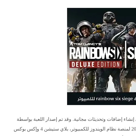
الاستوديو الألماني Ubisoft Blue Byte في إنشاء إضافات وتحديثات مجانية. وقد تم إصدار اللعبة بواسطة
Ubisoft، وتم عرضها لأول مرة في 1 ديسمبر 2015 لمنصة نظام الويندوز للكمبيوتر، بلاي ستيشن 4 وإكس بوكس