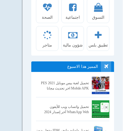
التسوق
اجتماعية
الصحة
تطبيق بلس
شؤون مالية
متاجر
المميز هذا الاسبوع
تحميل لعبة بيس موبايل 2021 PES
Mobile APK اخر تحديث مجانا
تحميل واتساب ويب للأيفون
WhatsApp Web آخر إصدار 2024
تحميل داونلود مانجر IDM مفعل بدون