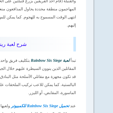
والقنبلة (قام أحد الفريقين بزرع قنبلتين على ا
المهاجمون منطقة محددة يحاول المدافعون منعهم ف
انتهى الوقت المسموح به للهجوم. كما يمكن للمهاجم
إليهم.
شرح لعبة رينبو 6 Rainbow Six Siege لل
تبدأ
لعبة
Rainbow Six Siege
بتكليف فريق واحد ب
المقاتلين الذين ينوون السيطرة عليهم خلال ال
قد تكون مجهزة مع مقاتلي الأسلحة مثل البنادق،
البالستية. كما يمكن للاعب تركيب الملحقات ع
الماسورة، المقابض، أو الليزر.
عند
تحميل Rainbow Six Siege للكمبيوتر
ولعبها 