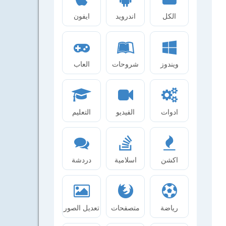
الكل
اندرويد
ايفون
ويندوز
شروحات
العاب
ادوات
الفيديو
التعليم
اكشن
اسلامية
دردشة
رياضة
متصفحات
تعديل الصور