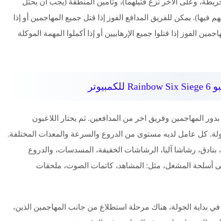
لخريطة، وعلى الآخر نزع فتيلهما)، وتأمين المنطقة (يجب أن يحتل
يها). يمكن للفريق المدافع الفوز إذا قتل جميع المهاجمين أو إذا
ين الفوز إذا قتلوا جميع الإرهابيين أو إذا أكملوا المهمة الموكلة
كمبيوتر
دور المهاجمين وفريق اخر من المدافعين. ثم يختار اللاعبون
جولة. كل عامل لديه مستوى من الدروع والسرعة والمعدات المختلفة.
 بنادق، رشاشا آليا، الرشاشات الخفيفة، المسدسات، والدروع
لى أسلحة المشغل، مثل: المشاهد، كاتمات الصوت، ملحقات
في بداية الجولة، هناك مرحلة استطلاع من جانب المهاجمين الذين،