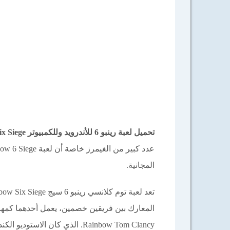
تحميل لعبة رينبو 6 للأندرويد وللكمبيوتر Rainbow Six Siege كاملة بحجم صغير برابط مباشر مجانا 2025
المجانية.
Rainbow Tom Clancy. الذي كان الاستوديو الكندي Ubisoft Montreal مسؤولا عن إنتاجها.