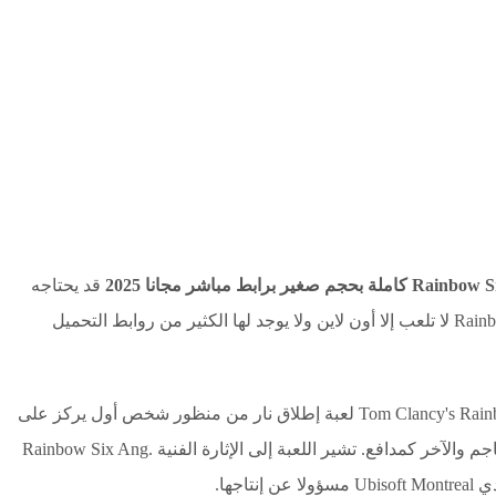
قد يحتاجه
عدد كبير من الغيمرز خاصة أن لعبة Rainbow 6 Siege لا تلعب إلا أون لاين ولا يوجد لها الكثير من روابط التحميل
تعد لعبة توم كلانسي رينبو 6 سيج Tom Clancy's Rainbow Six Siege لعبة إطلاق نار من منظور شخص أول يركز على
المعارك بين فريقين خصمين، يعمل أحدهما كمهاجم والآخر كمدافع. تشير اللعبة إلى الإثارة الفنية Rainbow Six Ang.