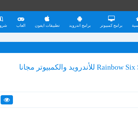
سية
برامج كمبيوتر
برامج اندرويد
تطبيقات ايفون
العاب
شرو
تحميل لعبة رينبو 6 Rainbow Six Siege للأندرويد والكمبيوتر مجانا