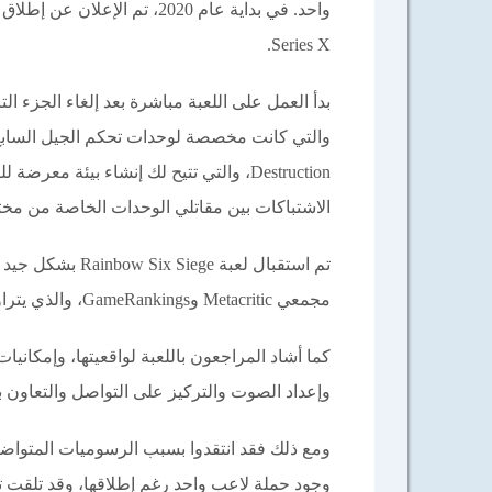
Series X.
بدأ العمل على اللعبة مباشرة بعد إلغاء الجزء ال
Destruction، والتي تتيح لك إنشاء بيئة م
الاشتباكات بين مقاتلي الوحدات الخاصة من مختل
تم استقبال لعبة
مجمعي Metacritic وGameRankings، والذي يتراوح من 72/100 إلى 79/100 اعتمادا على النظام الأساسي.
كما أشاد المراجعون باللعبة لواقعيتها، وإمكانيا
وإعداد الصوت والتركيز على التواصل والتعاون بي
ومع ذلك فقد انتقدوا بسبب الرسوميات المتواضع