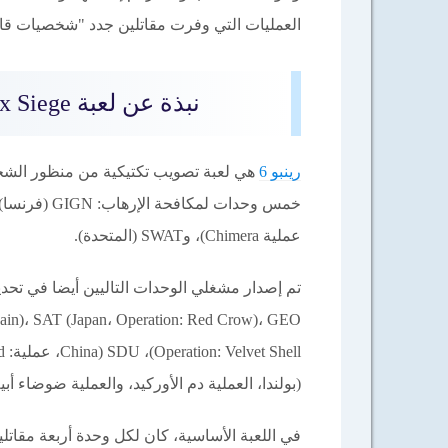
العمليات التي وفرت مقاتلين جدد "شخصيات قابل
نبذة عن لعبة Rainbow Six Siege للكمبيوتر وللأندرويد 2025
رينبو 6
هي لعبة تصويب تكتيكية من منظور الشخص
عملية Chimera)، وSWAT (المتحدة).
(بولندا، العملية دم الأوركيد، والعملية ضوضاء أب
في اللعبة الأساسية، كان لكل وحدة أربعة مقاتلين