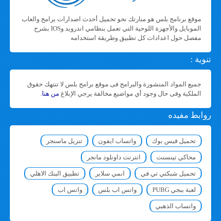
موقع برنامج بلس هو منارتك نحو تحميل أحدث اصدارات برامج والعاب
الموبايل والأجهزة اللوحية التي تعمل بنظامي اندرويد وIOS بشرح
مفصل حول اعدادات كل تطبيق وطريقة استخدامه
تنوية :
جميع المواد المنشورة والبرامج فى موقع برامج بلس لا تنتهك حقوق
الملكية وفى حال وجود أي مواضيع مخالفة يرجي الإبلاغ
من هنا
.
روابط مفيده
تحميل فيس بوك
واتساب ايفون
تنزيل ماسنجر
محاكي تينسنت
انترنت داونلود مانجر
تحميل شبكتي تي في
انمي سلاير
تطبيق البنك الاهلي
لعبة ببجي PUBG
واتس اب بلس
واتس اب
واتساب الذهبي