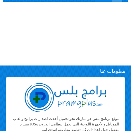
معلومات عنا :
موقع برنامج بلس هو منارتك نحو تحميل أحدث اصدارات برامج والعاب
الموبايل والأجهزة اللوحية التي تعمل بنظامي اندرويد وIOS بشرح
مفصل حول اعدادات كل تطبيق وطريقة استخدامه