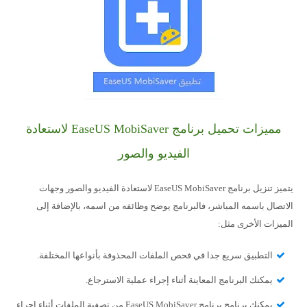
مميزات تحميل برنامج EaseUS MobiSaver لاستعادة
الفيديو والصور
يتميز تنزيل برنامج EaseUS MobiSaver لاستعادة الفيديو والصور وجهات
الاتصال باسمه المباشر، فالبرنامج يوضح وظائفه من اسمه، بالإضافة إلى
الميزات الأخرى مثل:
التطبيق سريع جدا في فحص الملفات المحذوفة بأنواعها المختلفة.
يمكنك البرنامج المعاينة أثناء إجراء عملية الاسترجاع.
يمكنك برنامج برنامج EaseUS MobiSaver من تصفية الملفات أثناء إجراء