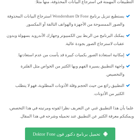
التطبيقات المهمتة في استرجاع البيانات المحذوفة، منها مثلا:
يستطيع تنزيل برنامج Wondershare Dr Fone استرجاع البيانات المحذوفة
والصور الممسوحة من الأجهزة والهواتف التالفة أو المكسور.
يمكنك البرنامج من الربط بين الكمبيوتر وجهازك الأندرويد بسهولة وبدون
عقبات لاسترجاع الصور بجودة عالية.
إمكانية استعادة الصور بكميات كبيرة قد يأست من عدم استعادتها.
واجهة التطبيق يسيرة الفهم وبها الكثير من الخواص مثل الفلترة
والتخصيص.
التطبيق رائع من حيث الحجم وقلة الأذونات المطلوبة، فهو لا يتطلب
الكثير من الأذونات.
علما بأن هذا التطبيق غني عن التعريف نظرا لقوته ومرتبته في هذا التخصص،
ويمكنكم معرفة الكثير عن التطبيق عند تحميله وشرحه في هذا المقال.
تحميل برنامج دكتور فون Doktor Fone