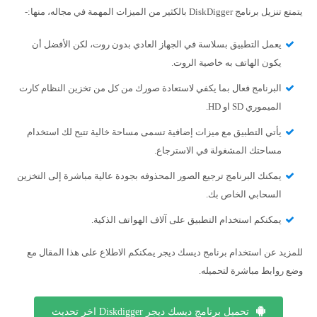
يتمتع تنزيل برنامج DiskDigger بالكثير من الميزات المهمة في مجاله، منها:-
يعمل التطبيق بسلاسة في الجهاز العادي بدون روت، لكن الأفضل أن
يكون الهاتف به خاصية الروت.
البرنامج فعال بما يكفي لاستعادة صورك من كل من تخزين النظام كارت
الميموري SD او HD.
يأتي التطبيق مع ميزات إضافية تسمى مساحة خالية تتيح لك استخدام
مساحتك المشغولة في الاسترجاع.
يمكنك البرنامج ترجيع الصور المحذوفه بجودة عالية مباشرة إلى التخزين
السحابي الخاص بك.
يمكنكم استخدام التطبيق على آلاف الهواتف الذكية.
للمزيد عن استخدام برنامج ديسك ديجر يمكنكم الاطلاع على هذا المقال مع
وضع روابط مباشرة لتحميله.
تحميل برنامج ديسك ديجر Diskdigger اخر تحديث