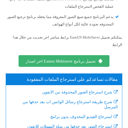
عملية الفحص لاسترجاع الملفات
يدعم البرنامج جميع صيغ الصور المعروفة مما يجعله برنامج ترجيع الصور
المحذوفه بجودة عالية لكل أنواع الهواتف.
يمكنكم تحميل EaseUS MobiSaver برابط مباشر اخر تحديث من خلال هذا
الرابط.
تحميل برنامج Easeus Mobisaver اخر اصدار
مقالات تساعدكم علي استرجاع الملفات المفقودة
شرح استرجاع الصور المحذوفة من الايفون
شرح طريقة استرجاع رسائل الواتس اب بعد حذفها من
المرسل
استرجاع الفيديو المحذوف بدون برامج
استرجاع الصور بعد حذفها من سلة المهملات للايفون