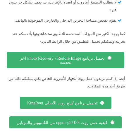
لا يتطلب التطبيق أي روت أو اتصالا بالإنترنت، بل يعمل بشكل حر بدون
قيود.
يقوم بفحص مساحة التخزين الداخلي والخارجي الموجودة بالهاتف.
كما يوجد الكثير من الميزات المخصصة للتطبيق ستشاهدونها بأنفسكم عند
تجربته ويمكنكم تحميل التطبيق من خلال الرابط التالي:-
تحميل برنامج Photo Recovery - Restore Image اخر
تحديث
أيضا إذا كنتم تريدون عمل روت للجهاز الأندرويد الخاص بكم، يمكنكم ذلك عن
طريق أحد هذه المقالات.
تحميل برنامج كينج روت الأصلي KingRoot
كيفية عمل روت oppo cph2185 من الكمبيوتر والموبايل