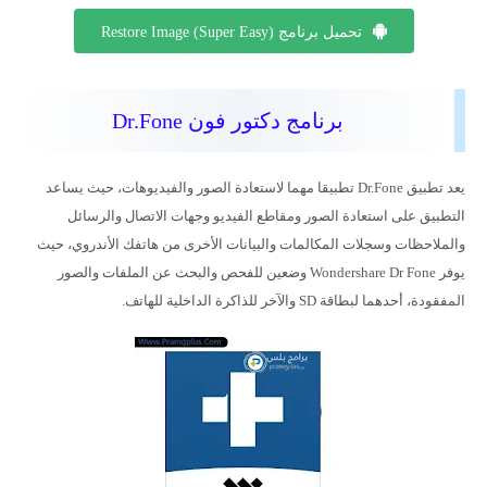
تحميل برنامج Restore Image (Super Easy)
برنامج دكتور فون Dr.Fone
يعد تطبيق Dr.Fone تطبيقا مهما لاستعادة الصور والفيديوهات، حيث يساعد
التطبيق على استعادة الصور ومقاطع الفيديو وجهات الاتصال والرسائل
والملاحظات وسجلات المكالمات والبيانات الأخرى من هاتفك الأندروي، حيث
يوفر Wondershare Dr Fone وضعين للفحص والبحث عن الملفات والصور
المفقودة، أحدهما لبطاقة SD والآخر للذاكرة الداخلية للهاتف.