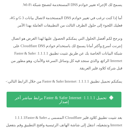
يسمح لك الإجراء تغيير خوادم DNS المستخدمة لتصفح شبكة Wi-Fi.
أما إذا كنت ترغب في تغيير خوادم DNS المستخدمة لاتصال بيانات 3 G و 4G،
فعليك اللجوء إلى حلول الطرف الثالث من التطبيقات العاملة بهذا الأمر.
ونرجح لكم أفضل الحلول التي يمكنكم الحصول عليها لهذا الغرض هو اتصال
إنترنت أسرع وأكثر أمانا يسمح لك باستخدام خوادم Cloudflare DNS على
شبكة البيانات الخاصة بك عن طريق تثبيت تطبيق 1.1.1.1: Faster & Safer
Internet الرائع، والذي ستجد فيه كل وسائل السرعة والأمان، وهو مطور من
قبل شركة كلاود فلير العريقة.
يمكنكم تحميل تطبيق 1.1.1.1: Faster & Safer Internet من خلال الرابط التالي:-
تحميل 1.1.1.1: Faster & Safer Internet برابط مباشر آخر
إصدار
بعد تثبيت تطبيق كلاود فلير Cloudflare المسمى بـ 1.1.1.1Faster & Safer
Internet وتشغيله، انتقل إلى شاشة الهاتف الرئيسية وافتح التطبيق وقم بتفعيل