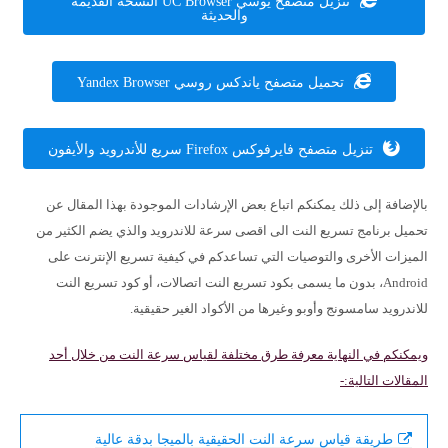
تنزيل متصفح يوسي UC Browser النسخة القديمة
والحديثة
تحميل متصفح ياندكس روسي Yandex Browser
تنزيل متصفح فايرفوكس Firefox سريع للأندرويد والأيفون
بالإضافة إلى ذلك يمكنكم اتباع بعض الإرشادات الموجودة بهذا المقال عن
تحميل برنامج تسريع النت الى اقصى سرعة للاندرويد والذي يضم الكثير من
الميزات الأخرى والتوصيات التي تساعدكم في كيفية تسريع الإنترنت على
Android، بدون ما يسمى بكود تسريع النت اتصالات، أو كود تسريع النت
للاندرويد سامسونج وأوبو وغيرها من الأكواد الغير حقيقية.
ويمكنكم في النهاية معرفة طرق مختلفة لقياس سرعة النت من خلال أحد
المقالات التالية:-
طريقة قياس سرعة النت الحقيقية بالميجا بدقة عالية