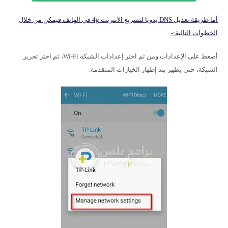
أما طريقة تعديل DNS يدويا لتسريع الانترنت 4g في الهاتف فيمكن من خلال
الخطوات التالية:-
أضغط على الإعدادات ومن ثم اختر إعدادات الشبكة Wi-Fi، ثم اختر تحرير
الشبكة، حتى يظهر بند إظهار الخيارات المتقدمة.