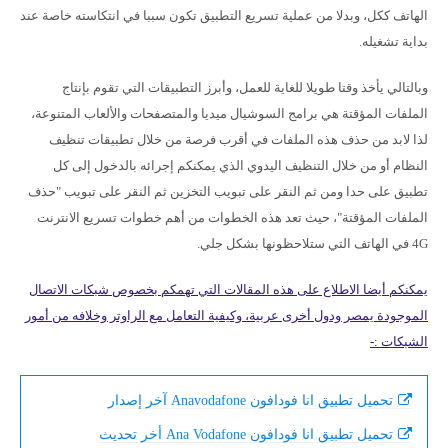
الهاتف ككل، وبدلا من عملية تسريع التطبيق تكون سببا في انتكاسته خاصة عند
بداية تشغيله.
وبالتالي يأخذ وقتا طويلا للغاية للعمل، وأبرز التطبيقات التي تقوم بإنتاج
الملفات المؤقتة هي برامج السوشيال ميديا والمتصفحات والألعاب المتنوعة،
لذا لابد من حذف هذه الملفات في أقرب فرصة من خلال تطبيقات تنظيف
النظام أو من خلال التنظيف اليدوي الذي يمكنكم إجرائه بالدخول إلى كل
تطبيق على حدا ومن ثم النقر على تبويب التخزين ثم النقر على تبويب "حذف
الملفات المؤقتة"، حيث تعد هذه الخطوات من أهم خطوات تسريع الانترنت
4G في الهاتف التي ستلاحظونها بشكل جلي.
يمكنكم أيضا الاطلاع على هذه المقالات التي تهمكم بخصوص شبكات الاتصال
الموجودة يمصر ودول أخرى عربية، وكيفية التعامل مع الراوتر وخلافه من أمور
الشبكات :-
تحميل تطبيق انا فودافون Anavodafone آخر إصدار
تحميل تطبيق انا فودافون Ana Vodafone أخر تحديث