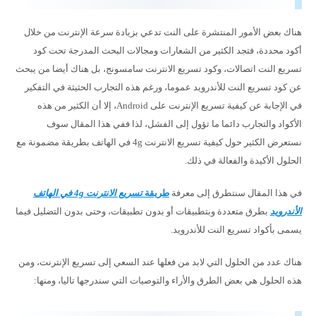
هناك بعض الأمور المنتشرة على النت تدعي بزيادة سرعة الإنترنت من خلال
أكود محددة، فتجد الكثير من الشعارات ومجالات البحث المدرجة تحت كود
تسريع النت اتصالات، وكود تسريع الانترنت سامسونج، بل هناك أيضا من يبحث
عن كود تسريع النت للأندرويد عموما، ورغم هذه التجارب الحثيثة في التفكير
في الإجابة عن كيفية تسريع الإنترنت على Android، إلا أن الكثير من هذه
الأكواد والتجارب دائما ما تؤول إلى الفشل، لذا ففي هذا المقال سوف
نستعرض الكثير حول كيفية تسريع الانترنت 4g في الهاتف بطريقة مضمونة مع
الحلول الأكيدة والفعالة في ذلك.
في هذا المقال سنتطرق إلى معرفة
طريقة
تسريع الانترنت 4g في الهاتف
الأندرويد
بطرق متعددة وبتطبيقات أو بدون تطبيقات، وحتى بدون التضليل فيما
يسمى بأكواد تسريع النت للأندرويد.
هناك عدد من الحلول التي لابد من فعلها عند السعي إلى تسريع الإنترنت، ومن
هذه الحلول هي بعض الطرق والأراء والتوصيات التي سندرجها تاليا، ومنها: