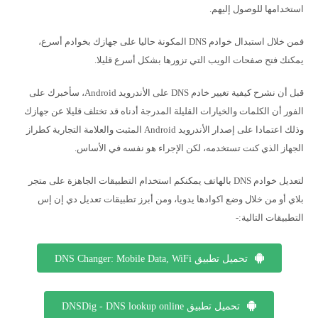
استخدامها للوصول إليهم.
فمن خلال استبدال خوادم DNS المكونة حاليا على جهازك بخوادم أسرع،
يمكنك فتح صفحات الويب التي تزورها بشكل أسرع قليلا.
قبل أن نشرح كيفية تغيير خادم DNS على الأندرويد Android، سأخبرك على
الفور أن الكلمات والخيارات القليلة المدرجة أدناه قد تختلف قليلا عن جهازك
وذلك اعتمادا على إصدار الأندرويد Android المثبت والعلامة التجارية كطراز
الجهاز الذي كنت تستخدمه، لكن الإجراء هو نفسه في الأساس.
لتعديل خوادم DNS بالهاتف يمكنكم استخدام التطبيقات الجاهزة على متجر
بلاي أو من خلال وضع اكوادها يدويا، ومن أبرز تطبيقات تعديل دي إن إس
التطبيقات التالية:-
تحميل تطبيق DNS Changer: Mobile Data, WiFi
تحميل تطبيق DNSDig - DNS lookup online