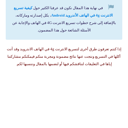
في نهاية هذا المقال نكون قد عرفنا الكثير حول
كيفية تسريع
الانترنت 4g في الهاتف الأندرويد Android
، بكل إصدارته وماركاته،
بالإضافة إلى شرح خطوات تسريع الانترنت 4G في الهاتف والإجابة عن
الأسئلة الشائعة حول هذا المضمون.
إذا كنتم تعرفون طرق أخرى لتسريع الانترنت 4g في الهاتف الاندرويد وقد آتت
أكلها في التسريع ونتجت عنها نتائج مضمونة ومجربة منكم فيمكنكم مشاركتنا
إياها في التعليقات لنناقشكم فيها أو لنضمها بالمقال وننسبها لكم.