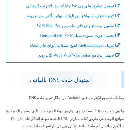
تحميل تطبيق ماي وي My We لإدارة الإنترنت المنزلي
كيفية حجب المواقع من الهاتف نهائيا بأكثر من طريقة
تحميل برنامج واي فاي ماب برو WiFi Map Pro
تحميل هوت سبوت شيلد HotspotShield VPN
تنزيل AndroDumpper لفتح شبكات الواي فاي مجانا
تحميل برنامج WIFI Wps Wpa Tester للاندرويد
استبدل خادم DNS بالهاتف
يمكنكم تسريع الإنترنت على Android من خلال تغيير خادم DNS.
ما هي خوادم DNS؟ ببساطة هي نوع من نوع المترجمات التي تسمح لك بزيارة
مواقع الويب عن طريق كتابة عناوين URL النصية سهلة التذكر على Google
بدلا من سلاسل الأرقام الثنائية، والتي هي في الواقع "إحداثيات" يجب