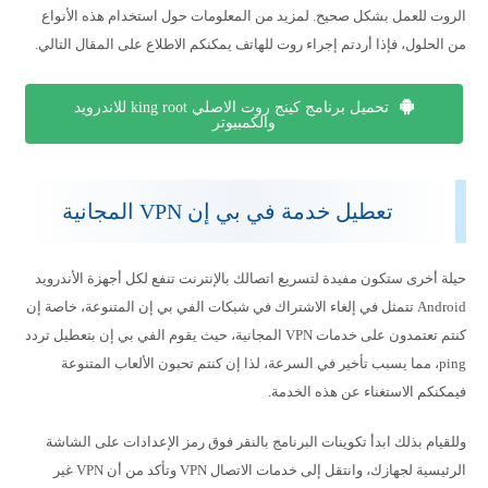
الروت للعمل بشكل صحيح. لمزيد من المعلومات حول استخدام هذه الأنواع
من الحلول، فإذا أردتم إجراء روت للهاتف يمكنكم الاطلاع على المقال التالي.
تحميل برنامج كينج روت الاصلي king root للاندرويد
والكمبيوتر
تعطيل خدمة في بي إن VPN المجانية
حيلة أخرى ستكون مفيدة لتسريع اتصالك بالإنترنت تنفع لكل أجهزة الأندرويد
Android تتمثل في إلغاء الاشتراك في شبكات الفي بي إن المتنوعة، خاصة إن
كنتم تعتمدون على خدمات VPN المجانية، حيث يقوم الفي بي إن بتعطيل تردد
ping، مما يسبب تأخير في السرعة، لذا إن كنتم تحبون الألعاب المتنوعة
فيمكنكم الاستغناء عن هذه الخدمة.
وللقيام بذلك ابدأ تكوينات البرنامج بالنقر فوق رمز الإعدادات على الشاشة
الرئيسية لجهازك، وانتقل إلى خدمات الاتصال VPN وتأكد من أن VPN غير