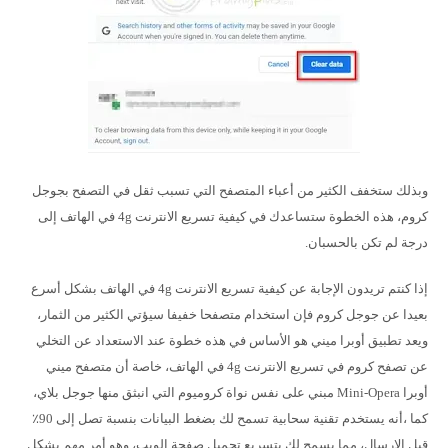
وبذلك ستخفف الكثير من أعباء المتصفح التي تسبب ثقل في التصفح بجوجل
كروم، هذه الخطوة ستساعدك في كيفية تسريع الانترنت 4g في الهاتف إلى
درجة لم تكن بالحسبان.
إذا كنتم تريدون الإجابة عن كيفية تسريع الانترنت 4g في الهاتف بشكل أسرع
بعيدا عن جوجل كروم فإن استخدام متصفحا خفيفا سيؤتي الكثير من الثمار،
ويعد تطبيق أوبرا ميني هو الأساس في هذه خطوة عند الاستعداد عن التخلي
عن تصفح كروم في تسريع الانترنت 4g في الهاتف، خاصة أن متصفح ميني
أوبرا Mini-Opera مبني على نفس نواة كروميوم التي انبثق منها جوجل بلاي،
كما ،أنه يستخدم تقنية سحابية تسمح لك بضغط البيانات بنسبة تصل إلى 90٪
قبل الإرسال، مما يسمح لك بتسريع تحميل صفحة الويب، وهو أمر مهم بشكل