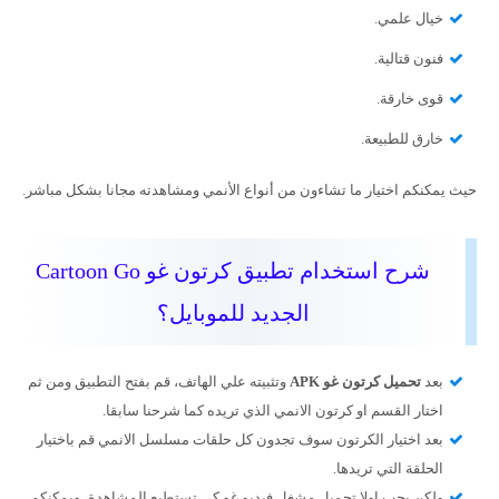
خيال علمي.
فنون قتالية.
قوى خارقة.
خارق للطبيعة.
حيث يمكنكم اختيار ما تشاءون من أنواع الأنمي ومشاهدته مجانا بشكل مباشر.
شرح استخدام تطبيق كرتون غو Cartoon Go
الجديد للموبايل؟
بعد
تحميل كرتون غو APK
وتثبيته علي الهاتف، قم بفتح التطبيق ومن ثم
اختار القسم او كرتون الانمي الذي تريده كما شرحنا سابقا.
بعد اختيار الكرتون سوف تجدون كل حلقات مسلسل الانمي قم باختيار
الحلقة التي تريدها.
ولكن يجب اولا تحميل مشغل فيديو غو كي تستطيع المشاهدة، ويمكنكم