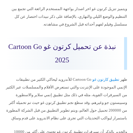
ويتميز تنزيل كرتون غو اخر اصدار بواجهة المستخدم الرائعة التي تجمع بين
التنظيم والوضع الليلي والنهاري، بالإضافة على ذكر نبيذات اختصار عن كل
مسلسل وفيلم لفهم أحداثه قبل الشروع في مشاهدته.
نبذة عن تحميل كرتون غو Cartoon Go
2025
ظهر
تطبيق كارتون غو
Cartoon Go للأندرويد ليحاكي الكثير من تطبيقات
الإنمي الموجودة على الإنترنت والتي تستعرض الأفلام والمسلسلات عبر الكثير
من السيرفرات القوية، مثله في ذلك مثل تطبيق إنمي سلاير والاسطورة
وسبيستون جو وغيرهم، وقد سطع نجم تطبيق كرتون غو حيث تم تحميله أكثر
من 200000 تحميل حول العالم، ويتم تطوير التطبيق من قبل الشركة المطورة
باستمرار ليواكب التحديثات التي تجرى على نظام الاندرويد على قدم وساق.
والجدير بالذكر أن سيرفرات تطبيق كرتون غو تحتوي على أكثر من 10000