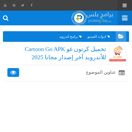
ادوات الفيديو
برامج اندرويد
تحميل كرتون غو Cartoon Go APK
للأندرويد آخر إصدار مجانا 2025
عناوين الموضوع