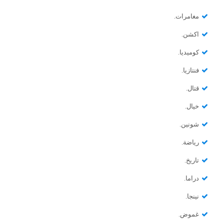
مغامرات.
اكشن.
كوميديا.
فنتازيا.
قتال.
خيال.
شونين.
رياضة.
تاريخ.
دراما.
نينجا.
غموض.