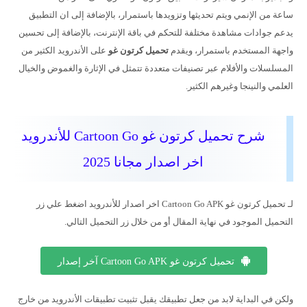
ساعة من الإنمي ويتم تحديثها وتزويدها باستمرار، بالإضافة إلى ان التطبيق
يدعم جوادات مشاهدة مختلفة للتحكم في باقة الإنترنت، بالإضافة إلى تحسين
واجهة المستخدم باستمرار، ويقدم
تحميل كرتون غو
على الأندرويد الكثير من
المسلسلات والأفلام عبر تصنيفات متعددة تتمثل في الإثارة والغموض والخيال
العلمي والنينجا وغيرهم الكثير.
شرح تحميل كرتون غو Cartoon Go للأندرويد
اخر اصدار مجانا 2025
لـ تحميل كرتون غو Cartoon Go APK اخر اصدار للأندرويد اضغط علي زر
التحميل الموجود في نهاية المقال أو من خلال زر التحميل التالي.
تحميل كرتون غو Cartoon Go APK آخر إصدار
ولكن في البداية لابد من جعل تطبيقك يقبل تثبيت تطبيقات الأندرويد من خارج