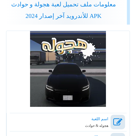
معلومات ملف تحميل لعبة هجولة و حوادث
APK للأندرويد آخر إصدار 2024
اسم اللعبة
هجوله & حوادث