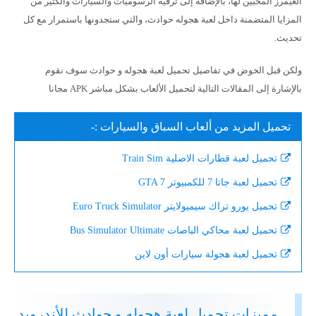
الغيمرز المحبين لها، بالإضافة إلى ترقية الرسوميات والسيارات والكثير من
المزايا المتضمنة داخل لعبة هجوله حوادث، والتي ستجدونها باستمرار مع كل
تحديث.
ولكن قبل الخوض في تفاصيل تحميل لعبة هجوله و حوادث سوف نقوم
بالإشارة إلى المقالات التالية لتحميل الألعاب بشكل مباشر APK مجانا
تحميل المزيد من ألعاب السباق والسيارات :-
تحميل لعبة قطارات الاصلية Train Sim
تحميل لعبة جاتا 7 للكمبيوتر GTA 7
تحميل يورو تراك سيميولايتر Euro Truck Simulator
تحميل لعبة محاكي الباصات Bus Simulator Ultimate
تحميل لعبة هجولة سيارات أون لاين
مميزات تحميل لعبة هجوله و حوادث للأندرويد