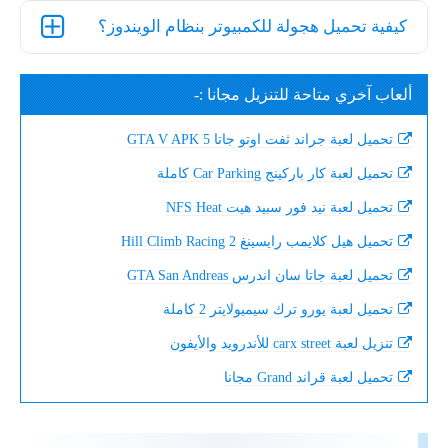
كيفية تحميل هجولة للكمبيوتر بنظام الويندوز؟
ألعاب آخري متاحة للتنزيل مجانا :-
تحميل لعبة جراند ثفت اوتو جاتا 5 GTA V APK
تحميل لعبة كار باركينج Car Parking كاملة
تحميل لعبة نيد فور سبيد هيت NFS Heat
تحميل هيل كلايمب رايسينغ 2 Hill Climb Racing
تحميل لعبة جاتا سان اندرس GTA San Andreas
تحميل لعبة يورو ترك سيميولايتر 2 كاملة
تنزيل لعبة carx street للأندرويد والأيفون
تحميل لعبة قراند Grand مجانا