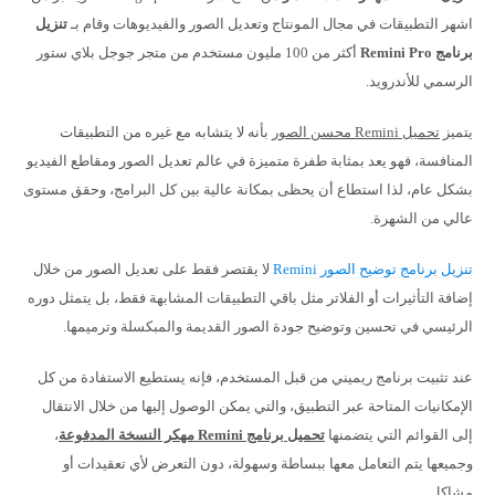
اشهر التطبيقات في مجال المونتاج وتعديل الصور والفيديوهات وقام بـ
تنزيل
برنامج Remini Pro
أكثر من 100 مليون مستخدم من متجر جوجل بلاي ستور
الرسمي للأندرويد.
يتميز
تحميل Remini محسن الصور
بأنه لا يتشابه مع غيره من التطبيقات
المنافسة، فهو يعد بمثابة طفرة متميزة في عالم تعديل الصور ومقاطع الفيديو
بشكل عام، لذا استطاع أن يحظى بمكانة عالية بين كل البرامج، وحقق مستوى
عالي من الشهرة.
تنزيل برنامج توضيح الصور Remini
لا يقتصر فقط على تعديل الصور من خلال
إضافة التأثيرات أو الفلاتر مثل باقي التطبيقات المشابهة فقط، بل يتمثل دوره
الرئيسي في تحسين وتوضيح جودة الصور القديمة والمبكسلة وترميمها.
عند تثبيت برنامج ريميني من قبل المستخدم، فإنه يستطيع الاستفادة من كل
الإمكانيات المتاحة عبر التطبيق، والتي يمكن الوصول إليها من خلال الانتقال
إلى القوائم التي يتضمنها
تحميل برنامج Remini مهكر النسخة المدفوعة
،
وجميعها يتم التعامل معها ببساطة وسهولة، دون التعرض لأي تعقيدات أو
مشاكل.