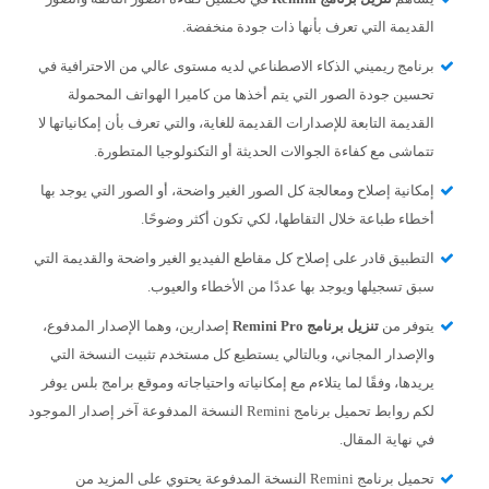
القديمة التي تعرف بأنها ذات جودة منخفضة.
برنامج ريميني الذكاء الاصطناعي لديه مستوى عالي من الاحترافية في
تحسين جودة الصور التي يتم أخذها من كاميرا الهواتف المحمولة
القديمة التابعة للإصدارات القديمة للغاية، والتي تعرف بأن إمكانياتها لا
تتماشى مع كفاءة الجوالات الحديثة أو التكنولوجيا المتطورة.
إمكانية إصلاح ومعالجة كل الصور الغير واضحة، أو الصور التي يوجد بها
أخطاء طباعة خلال التقاطها، لكي تكون أكثر وضوحًا.
التطبيق قادر على إصلاح كل مقاطع الفيديو الغير واضحة والقديمة التي
سبق تسجيلها ويوجد بها عددًا من الأخطاء والعيوب.
يتوفر من
تنزيل برنامج Remini Pro
إصدارين، وهما الإصدار المدفوع،
والإصدار المجاني، وبالتالي يستطيع كل مستخدم تثبيت النسخة التي
يريدها، وفقًا لما يتلاءم مع إمكانياته واحتياجاته وموقع برامج بلس يوفر
لكم روابط تحميل برنامج Remini النسخة المدفوعة آخر إصدار الموجود
في نهاية المقال.
تحميل برنامج Remini النسخة المدفوعة يحتوي على المزيد من