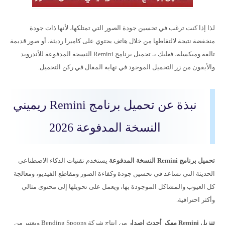
لذا إذا كنت ترغب في تحسين جودة الصور التي تمتلكها، لأنها ذات جودة
منخفضة نتيجة لالتقاطها من خلال هاتف يحتوي على كاميرا رديئة، أو صور قديمة
تالفة ومبكسلة، فعليك بـ
تحميل برنامج Remini النسخة المدفوعة
للأندرويد
والأيفون من زر التحميل الموجود في نهاية المقال في ركن التحميل.
نبذة عن تحميل برنامج Remini ريميني
النسخة المدفوعة 2026
تحميل برنامج Remini النسخة المدفوعة
يستخدم تقنيات الذكاء الاصطناعي
الحديثة التي تساعد في تحسين جودة وكفاءة الصور ومقاطع الفيديو، ومعالجة
كل العيوب والمشاكل الموجودة بها، ويعمل على تحويلها إلى محتوى مثالي
وأكثر احترافية.
تنزيل Remini مهكر أحدث اصدار
من انتاج شركة Bending Spoons ويعتبر من