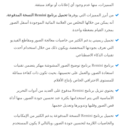
المميزات، منها عدم وجود أي إعلانات أو نوافذ منبثقة.
من أبرز المميزات التي يوفرها
تحميل برنامج Remini النسخة المدفوعة
،
أنه يمكن من خلالها التخلص من العلامة المائية الموجودة أسفل الصور
بمجرد القيام بضغطة واحدة.
تحميل ريميني يدعم الكثير من خاصيات معالجة الصور ومقاطع الفيديو
التي تعرف بجودتها المنخفضة، ويكون ذلك من خلال استخدام أحدث
تقنيات الذكاء الاصطناعي.
برنامج Remini برنامج توضيح الصور المشوشة مهكر يتضمن تقنيات
استعادة الصور، والعمل على تحسينها، بحيث تكون ذات كفاءة مماثلة
للمستوى الاحترافي الخاص بإنتاج الأفلام.
يحتوي تنزيل برنامج Remini مدفوع على العديد من أدوات التحرير
الأساسية التي يتم استخدامها بكثرة عند تحسين جودة الصور، منها أداة
قص الصور وقلبها وتدويرها وتعديل حجمها.
تحميل برنامج Remini النسخة المدفوعة يدعم الكثير من الإمكانيات
والخاصيات اللازمة لتحسين جودة الصور، وبالتالي لا يكون المستخدم