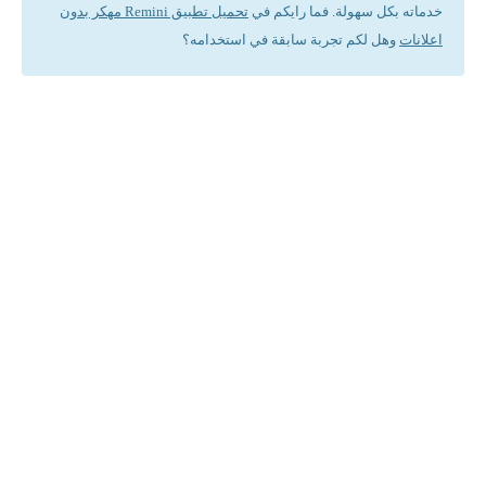
خدماته بكل سهولة. فما رايكم في
تحميل تطبيق Remini مهكر بدون
اعلانات
وهل لكم تجربة سابقة في استخدامه؟