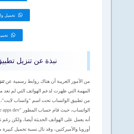
تحميل واتساب ويب b
تحميل 
نبذة عن تنزيل تطبيق واتساب ل
من الأمور الغريبة أن هناك روابط رسمية عن
تن
المهمة التي ظهرت لدعم الهواتف التي لم تعد 
من تطبيق الواتساب تحت اسم "واتساب لايت"، ب
الواتساب، حيث قام حساب المطور "Lite apps dev" على متجر بلاي بطرح
أنه يعمل على الهواتف الحديثة أيضا، ولكن رغم ت
أوروبا والأميركتين، وقد نال نسبة تحميل كبيرة