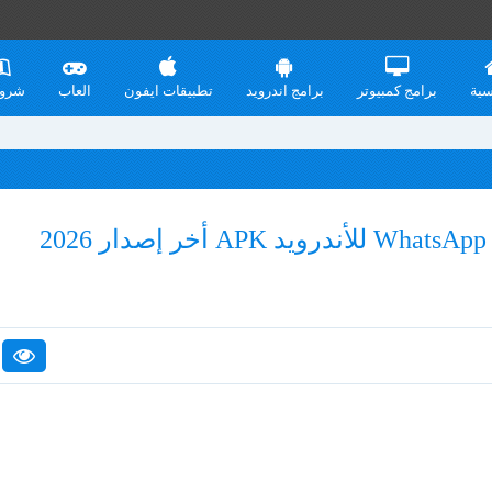
سية
برامج كمبيوتر
برامج اندرويد
تطبيقات ايفون
العاب
شرو
تنزيل واتساب لايت WhatsApp Lite للأندرويد APK أخر إصدار 2026