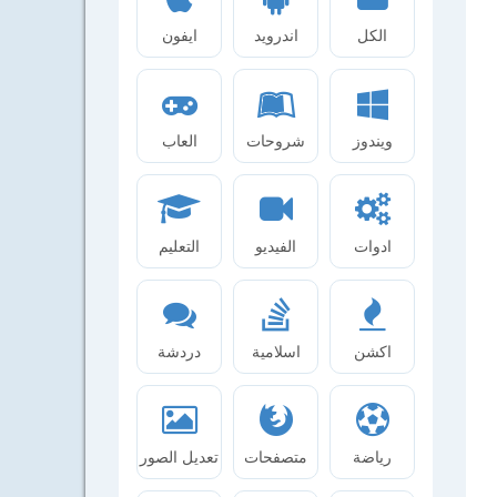
الكل
اندرويد
ايفون
ويندوز
شروحات
العاب
ادوات
الفيديو
التعليم
اكشن
اسلامية
دردشة
رياضة
متصفحات
تعديل الصور