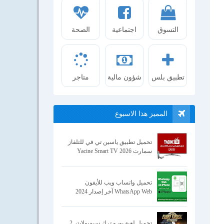
التسوق
اجتماعية
الصحة
تطبيق بلس
شؤون مالية
متاجر
المميز هذا الاسبوع
تحميل تطبيق ياسين تي في للتلفاز
سمارت Yacine Smart TV 2026
تحميل واتساب ويب للأيفون
WhatsApp Web آخر إصدار 2024
تحميل لعبة يورو ترك سيميولايتر 2