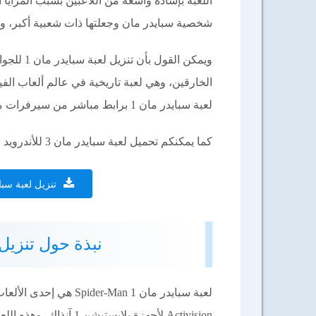
اللعبة بإشادة واسعة من اللاعبين بسبب المزايا 
شخصية سبايدر مان وجعلتها ذات شعبية أكبر، وس
ويمكن الق
الخارقين، وهي لعبة تاريخية في عالم ألعاب ال
لعبة سبايدر مان 1 برابط مباشر من سيرفرات موقعنا برامج بلس.
كما يمكنكم تحميل لعبة سبايدر مان 3 للأندرويد والأيفون والكمبيوتر برابط مباشر مجانا من خلال المقال التالي.
تنزيل لعبة سبايدر مان 3 Spider Man
نبذة حول تنزيل لعبة س
Activision لأجهزة بلاي