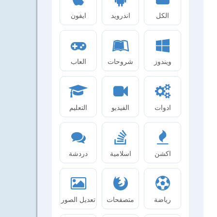
الكل
اندرويد
ايفون
ويندوز
شروحات
العاب
ادوات
الفيديو
التعليم
اكشن
اسلامية
دردشة
رياضة
متصفحات
تعديل الصور