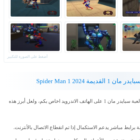
مة Spider Man 1 2024
يوجد الكثير من المزايا التي ستجدونها بعد تنزيل لعبة سبايدر مان 1 على الهاتف الاندرويد اخاص بكم، ولعل أبرز هذه