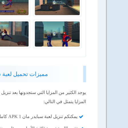
مميزات تحميل لعبة سبايدر مان 1 القدي
المزايا يتمثل في التالي:
يمكنكم تنزيل لعبة سبايدر مان 1 APK كاملة برابط مباشر يدعم الاستكمال إذا تم انقطاع الاتصال بالأنترنت.