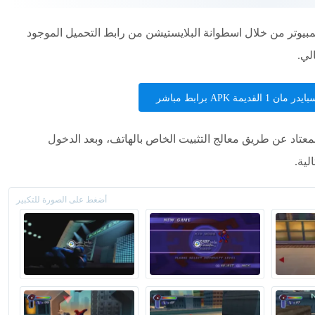
 لعبة سبايدر مان 1 للأندرويد APK والكمبيوتر من خلال اسطوانة البلايستيشن من رابط التحميل الموجود
لي.
القديمة APK برابط مباشر
سبايدر مان1 كما بالشكل المعتاد عن طريق معالج التثبيت الخاص بالهاتف، وبعد الدخول
لية.