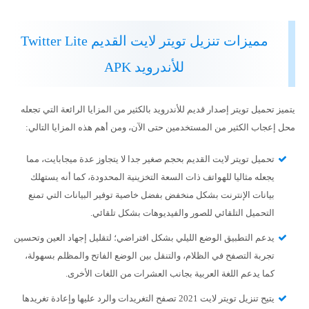
مميزات تنزيل تويتر لايت القديم Twitter Lite
للأندرويد APK
يتميز تحميل تويتر إصدار قديم للأندرويد بالكثير من المزايا الرائعة التي تجعله
محل إعجاب الكثير من المستخدمين حتى الآن، ومن أهم هذه المزايا التالي:
تحميل تويتر لايت القديم بحجم صغير جدا لا يتجاوز عدة ميجابايت، مما
يجعله مثاليا للهواتف ذات السعة التخزينية المحدودة، كما أنه يستهلك
بيانات الإنترنت بشكل منخفض بفضل خاصية توفير البيانات التي تمنع
التحميل التلقائي للصور والفيديوهات بشكل تلقائي.
يدعم التطبيق الوضع الليلي بشكل افتراضي؛ لتقليل إجهاد العين وتحسين
تجربة التصفح في الظلام، والتنقل بين الوضع الفاتح والمظلم بسهولة،
كما يدعم اللغة العربية بجانب العشرات من اللغات الأخرى.
يتيح تنزيل تويتر لايت 2021 تصفح التغريدات والرد عليها وإعادة تغريدها