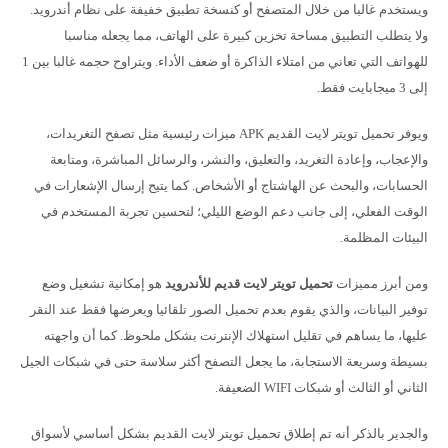
ويستخدم غالبا من خلال المتصفح أو كنسخة تطبيق خفيفة على نظام أندرويد.
ولا يتطلب التطبيق مساحة تخزين كبيرة على الهاتف، مما يجعله مناسبا
للهواتف التي تعاني من امتلاء الذاكرة أو ضعف الأداء. ويتراوح حجمه غالبا بين 1
إلى 3 ميجابايت فقط.
ويوفر تحميل تويتر لايت القديم APK ميزات رئيسية مثل تصفح التغريدات،
والإعجاب، وإعادة التغريد، والتعليق، والنشر، والرسائل المباشرة، ومتابعة
الحسابات، والبحث عن الهاشتاج أو الأشخاص. كما يتيح إرسال الإشعارات في
الوقت الفعلي، إلى جانب دعم الوضع الليلي؛ لتحسين تجربة المستخدم في
البيئات المظلمة.
ومن أبرز مميزات
تحميل تويتر لايت قديم للأندرويد
هو إمكانية تشغيل وضع
توفير البيانات، والذي يقوم بعدم تحميل الصور تلقائيا ويعرضها فقط عند النقر
عليها، ما يساهم في تقليل استهلاك الإنترنت بشكل ملحوظ. كما أن واجهته
بسيطة وسريعة الاستجابة، ما يجعل التصفح أكثر سلاسة حتى في شبكات الجيل
الثاني أو الثالث أو شبكات WIFI الضعيفة.
والجدير بالذكر أنه تم إطلاق تحميل تويتر لايت القديم بشكل أساسي لأسواق