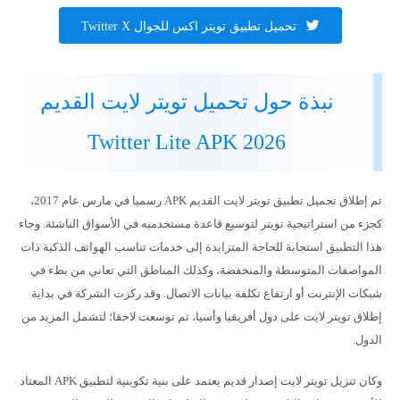
تحميل تطبيق تويتر اكس للجوال Twitter X
نبذة حول تحميل تويتر لايت القديم
Twitter Lite APK 2026
تم إطلاق تحميل تطبيق تويتر لايت القديم APK رسميا في مارس عام 2017،
كجزء من استراتيجية تويتر لتوسيع قاعدة مستخدميه في الأسواق الناشئة. وجاء
هذا التطبيق استجابة للحاجة المتزايدة إلى خدمات تناسب الهواتف الذكية ذات
المواصفات المتوسطة والمنخفضة، وكذلك المناطق التي تعاني من بطء في
شبكات الإنترنت أو ارتفاع تكلفة بيانات الاتصال. وقد ركزت الشركة في بداية
إطلاق تويتر لايت على دول أفريقيا وأسيا، ثم توسعت لاحقا؛ لتشمل المزيد من
الدول.
وكان تنزيل تويتر لايت إصدار قديم يعتمد على بنية تكوينية لتطبيق APK المعتاد