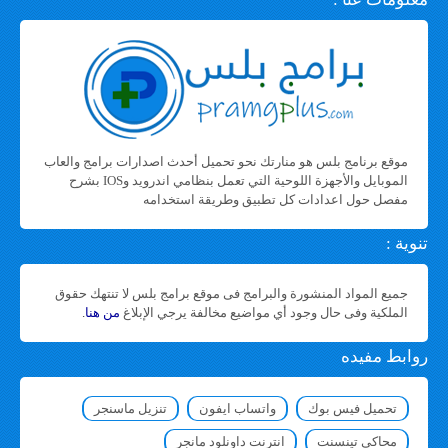
موقع برنامج بلس هو منارتك نحو تحميل أحدث اصدارات برامج والعاب
الموبايل والأجهزة اللوحية التي تعمل بنظامي اندرويد وIOS بشرح
مفصل حول اعدادات كل تطبيق وطريقة استخدامه
تنوية :
جميع المواد المنشورة والبرامج فى موقع برامج بلس لا تنتهك حقوق
الملكية وفى حال وجود أي مواضيع مخالفة يرجي الإبلاغ
من هنا
.
روابط مفيده
تحميل فيس بوك
واتساب ايفون
تنزيل ماسنجر
محاكي تينسنت
انترنت داونلود مانجر