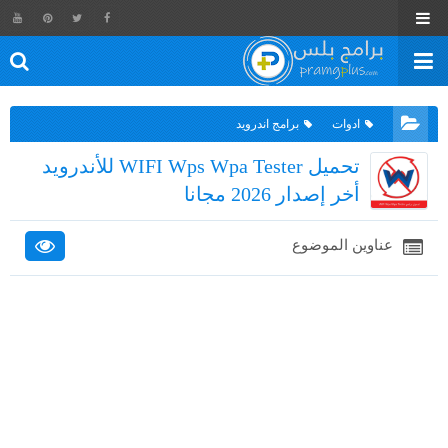
ادوات
برامج اندرويد
تحميل WIFI Wps Wpa Tester للأندرويد
أخر إصدار 2026 مجانا
عناوين الموضوع