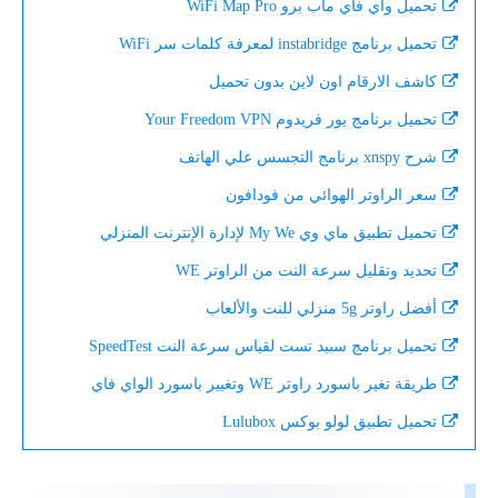
تحميل واي فاي ماب برو WiFi Map Pro
تحميل برنامج instabridge لمعرفة كلمات سر WiFi
كاشف الارقام اون لاين بدون تحميل
تحميل برنامج يور فريدوم Your Freedom VPN
شرح xnspy برنامج التجسس علي الهاتف
سعر الراوتر الهوائي من فودافون
تحميل تطبيق ماي وي My We لإدارة الإنترنت المنزلي
تحديد وتقليل سرعة النت من الراوتر WE
أفضل راوتر 5g منزلي للنت والألعاب
تحميل برنامج سبيد تست لقياس سرعة النت SpeedTest
طريقة تغير باسورد راوتر WE وتغيير باسورد الواي فاي
تحميل تطبيق لولو بوكس Lulubox