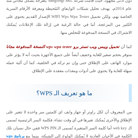
دون أدنى مجهود، حيث قامت شركة Sangiorgi SRL بطرحه بشكل مجاني منذ
عام 2014م، بهدف تحليل شبكات الوايفاي المُحيطة ومعرفة الأرقام السرية
الخاصة بهم، ولكن تحميل WIFI Wps Wpa Tester الإصدار القديم يحتوي على
الكثير من المزعجة، أما في حالة الرغبة في إزالة تلك الإعلانات يُمكنك
الاشتراك في النسخة المدفوعة للتخلص منها.
كما أن
تحميل ويبس ويب تستر برو wps wpa tester النسخة المدفوعة مجانا
متوفر بحجم صغير للغاية وخفيف أيضاً على جميع الأجهزة بحيث أنه لا يؤثر على
موارد الهاتف على الإطلاق حتى وإن تم تركه في الخلفية، كما أن آلية عمله
سهلة للغاية ولا يحتوي على أدوات ومعدات معقدة على الإطلاق.
ما هو تعريف الـ WPS؟
من المعروف أن لكل راوتر أو جهاز وايف اي كلمتين سر واحدة لا تتغير على
الإطلاق والأخرى يُمكنك تغيرها في أي وقت تشاء، فكلمة السر الرئيسية تُسمى
الـ web key أما كلمة السر المتغيرة تُسمى الـ WPS PIN ففي حال نسيان تلك
الكلمة في الأحيان العادية لا يُمكنك الولوج إلى الشبكة، بينما مع
برنامج wps