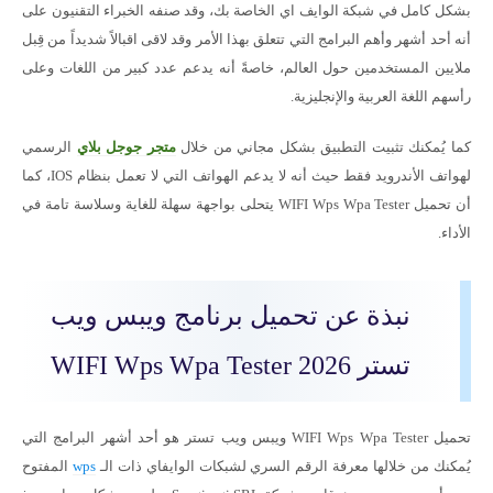
بشكل كامل في شبكة الوايف اي الخاصة بك، وقد صنفه الخبراء التقنيون على
أنه أحد أشهر وأهم البرامج التي تتعلق بهذا الأمر وقد لاقى اقبالاً شديداً من قِبل
ملايين المستخدمين حول العالم، خاصةً أنه يدعم عدد كبير من اللغات وعلى
رأسهم اللغة العربية والإنجليزية.
كما يُمكنك تثبيت التطبيق بشكل مجاني من خلال
متجر جوجل بلاي
الرسمي
لهواتف الأندرويد فقط حيث أنه لا يدعم الهواتف التي لا تعمل بنظام IOS، كما
أن تحميل WIFI Wps Wpa Tester يتحلى بواجهة سهلة للغاية وسلاسة تامة في
الأداء.
نبذة عن تحميل برنامج ويبس ويب
تستر WIFI Wps Wpa Tester 2026
تحميل WIFI Wps Wpa Tester ويبس ويب تستر هو أحد أشهر البرامج التي
يُمكنك من خلالها معرفة الرقم السري لشبكات الوايفاي ذات الـ
wps
المفتوح