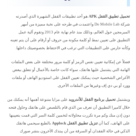
تحميل تطبيق القفل APK
هو أحد تطبيقات القفل الشهيرة الذي أصدرته
شركة Do Mobile Lab واعتمدت في طرحه على نخبة مميزة من أمهر
المبرمجين حول العالم، وذللك منذ عام نهاية عام 2013 وتقوم آلية عمل
التطبيق على تعيين نمط أو كلمة مكونة من حروف أو أرقام على أن يتم تعينه
وكأنه حارس على التطبيقات التي ترغب في الاحتفاظ بخصوصيتك داخلها.
فضلاً عن إمكانية تعيين نفس الرمز أو كلمة مرور مختلفة على بعض الملفات
الهامة التي يشتمل عليها هاتفك، سواء كانت خاصة بالأعمال أو تتعلق ببعض
الأغراض الشخصية حيث يمكنك تعيين القفل على استوديو الهاتف أو ملفات
وورد أو بي دي إف وغيرها من الملفات الأخرى.
ويشتمل
تحميل برنامج القفل للأندرويد
على مزايا متنوعة أهمها أنه يمكنك من
خلال كاميرا التطبيق أن تعرف من الذي قام بالتلصص على هاتفك وحاول فتحه
دون إذن منك وكم مرة تكررت محاولاته لتخمين كلمة السر التي قمت بتعيينها
على الهاتف، كما أن
تنزيل تطبيق القفل Applock
بالطبع سيحمي هاتفك
الذكي في حالة الفقدان أو السرقة من أن يبتذك الأخرون بنشر صورك