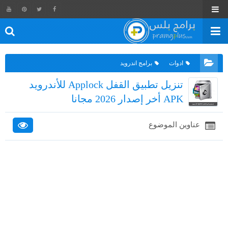
ادوات
برامج اندرويد
تنزيل تطبيق القفل Applock للأندرويد
APK أخر إصدار 2026 مجانا
عناوين الموضوع