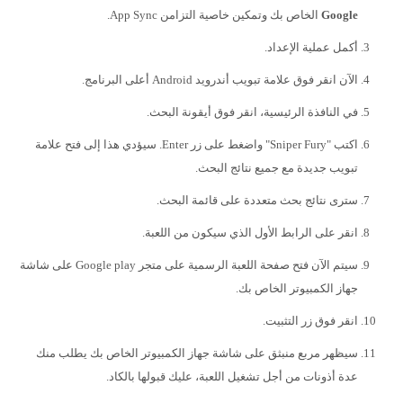
Google
الخاص بك وتمكين خاصية التزامن App Sync.
أكمل عملية الإعداد.
الآن انقر فوق علامة تبويب أندرويد Android أعلى البرنامج.
في النافذة الرئيسية، انقر فوق أيقونة البحث.
اكتب "Sniper Fury" واضغط على زر Enter. سيؤدي هذا إلى فتح علامة
تبويب جديدة مع جميع نتائج البحث.
سترى نتائج بحث متعددة على قائمة البحث.
انقر على الرابط الأول الذي سيكون من اللعبة.
سيتم الآن فتح صفحة اللعبة الرسمية على متجر Google play على شاشة
جهاز الكمبيوتر الخاص بك.
انقر فوق زر التثبيت.
سيظهر مربع منبثق على شاشة جهاز الكمبيوتر الخاص بك يطلب منك
عدة أذونات من أجل تشغيل اللعبة، عليك قبولها بالكاد.