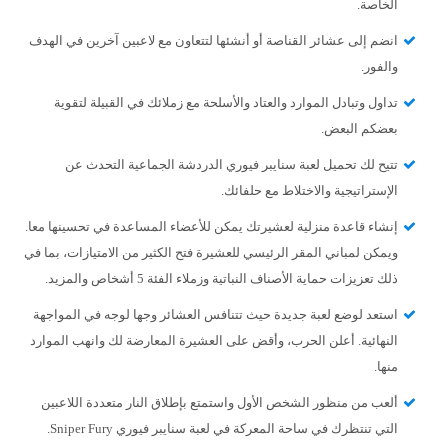
الخاصة.
انضم إلى عشائر القناصة أو أنشئها لتتعاون مع لاعبين آخرين في الهدف
والفور.
تداول وتبادل الموارد والعتاد والأسلحة مع زملائك في القبيلة لتقوية
بعضكم البعض.
تتيح لك تحميل لعبة سنايبر فيوري الدردشة الجماعية التحدث عن
الإستراتيجية والاختلاط مع حلفائك.
إنشاء قاعدة منزلية لعشيرتك يمكن للأعضاء المساعدة في تحسينها معا.
ويمكن لمباني المقر الرئيسي للعشيرة فتح الكثير من الامتيازات، بما في
ذلك تعزيزات حماية الأصناف النباتية وزملاء الفئة 5 أشخاص والمزيد.
استعد لوضع لعبة جديدة حيث تتنافس العشائر وجها لوجه في المواجهة
النهائية. أعلن الحرب، وأقض على العشيرة المعارضة لك وانهب الموارد
منها.
ألعب من منظور الشخص الأول واستمتع بإطلاق النار متعددة اللاعبين
التي تنتظرك في ساحة المعركة في لعبة سنايبر فيوري Sniper Fury.