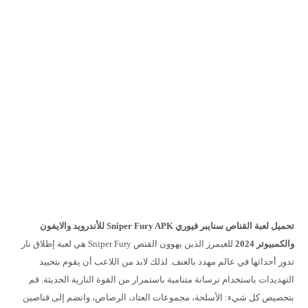
تحميل لعبة القناص سنايبر فيوري Sniper Fury APK للأندرويد والايفون
والكمبيوتر 2024
للغيمرز الذين يهوون القنص Sniper Fury هي لعبة إطلاق نار
تدور أحداثها في عالم مهدد بالعنف. لذلك لابد من اللاعب أن يقوم بتحييد
التهديدات باستخدام ترسانة متنامية باستمرار من القوة النارية الحديثة. قم
بتخصيص كل شيء: الأسلحة، مجموعات العتاد، الرصاص، وانضم إلى قناصين