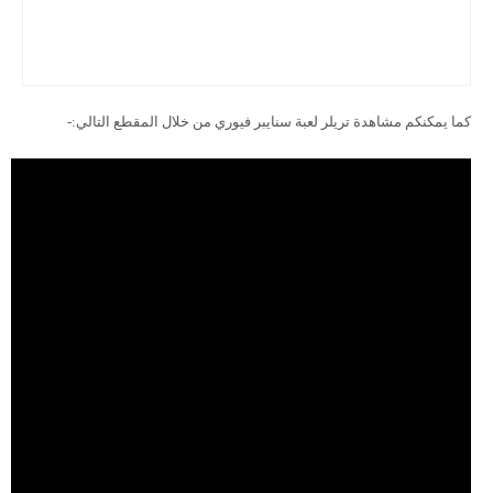
كما يمكنكم مشاهدة تريلر لعبة سنايبر فيوري من خلال المقطع التالي:-