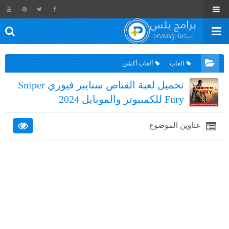
العاب
ألعاب أكشن
تحميل لعبة القناص سنايبر فيوري Sniper
Fury للكمبيوتر والموبايل 2024
عناوين الموضوع