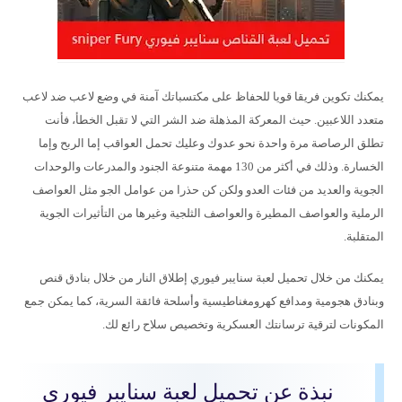
يمكنك تكوين فريقا قويا للحفاظ على مكتسباتك آمنة في وضع لاعب ضد لاعب
متعدد اللاعبين. حيث المعركة المذهلة ضد الشر التي لا تقبل الخطأ، فأنت
تطلق الرصاصة مرة واحدة نحو عدوك وعليك تحمل العواقب إما الربح وإما
الخسارة. وذلك في أكثر من 130 مهمة متنوعة الجنود والمدرعات والوحدات
الجوية والعديد من فئات العدو ولكن كن حذرا من عوامل الجو مثل العواصف
الرملية والعواصف المطيرة والعواصف الثلجية وغيرها من التأثيرات الجوية
المتقلبة.
يمكنك من خلال تحميل لعبة سنايبر فيوري إطلاق النار من خلال بنادق قنص
وبنادق هجومية ومدافع كهرومغناطيسية وأسلحة فائقة السرية، كما يمكن جمع
المكونات لترقية ترسانتك العسكرية وتخصيص سلاح رائع لك.
نبذة عن تحميل لعبة سنايبر فيوري