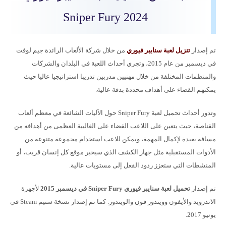
Sniper Fury 2024
تم إصدار
تنزيل لعبة سنايبر فيوري
من خلال شركة الألعاب الرائدة جيم لوفت
في ديسمبر من عام 2015، وتجري أحداث اللعبة في البلدان والشركات
والمنظمات المختلفة من خلال مهنيين مدربين تدريبا استراتيجيا عاليا حيث
يمكنهم القضاء على أهداف محددة بدقة عالية.
وتدور أحداث تحميل لعبة Sniper Fury حول الآليات الشائعة في معظم ألعاب
القناصة، حيث يتعين على اللاعب القضاء على الغالبية العظمى من أهدافه من
مسافة بعيدة لإكمال المهمة، ويمكن للاعب استخدام مجموعة متنوعة من
الأدوات المستقبلية مثل جهاز الكشف الذي سيخبر موقع كل إنسان قريب، أو
المنشطات التي ستعزز ردود الفعل إلى مستويات عالية.
تم إصدار
تحميل ل
عبة سنايبر فيوري Sniper Fury في ديسمبر 2015
لأجهزة
الاندرويد والأيفون وويندوز فون والويندوز. كما تم إصدار نسخة ستيم Steam في
يونيو 2017.