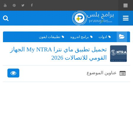
ادوات
برامج اندرويد
تطبيقات ايفون
تحميل تطبيق ماي نترا My NTRA الجهاز
القومي للاتصالات 2026
عناوين الموضوع