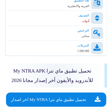
لغة التطبيق
العربية والانجليزية
التصنيف
أدوات
الترخيص
مجاني
التنزيلات
1.000.000
تحميل تطبيق ماي نترا My NTRA APK
للأندرويد والأيفون أخر إصدار مجانا 2026
تحميل تطبيق ماي نترا My NTRA اخر اصدار