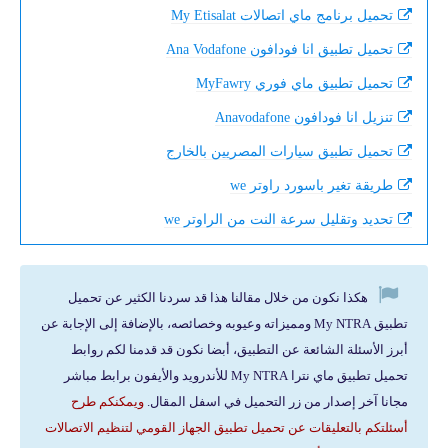
تحميل برنامج ماي اتصالات My Etisalat
تحميل تطبيق انا فودافون Ana Vodafone
تحميل تطبيق ماي فوري MyFawry
تنزيل انا فودافون Anavodafone
تحميل تطبيق سيارات المصريين بالخارج
طريقة تغير باسورد راوتر we
تحديد وتقليل سرعة النت من الراوتر we
هكذا نكون من خلال مقالنا هذا قد سردنا الكثير عن تحميل
تطبيق My NTRA ومميزاته وعيوبه وخصائصه، بالإضافة إلى الإجابة عن
أبرز الأسئلة الشائعة عن التطبيق، أبضا نكون قد قدمنا لكم روابط
تحميل تطبيق ماي نترا My NTRA للأندرويد والأيفون برابط مباشر
مجانا آخر إصدار من زر التحميل في اسفل المقال.
ويمكنكم طرح
أسئلتكم بالتعليقات عن تحميل تطبيق الجهاز القومي لتنظيم الاتصالات