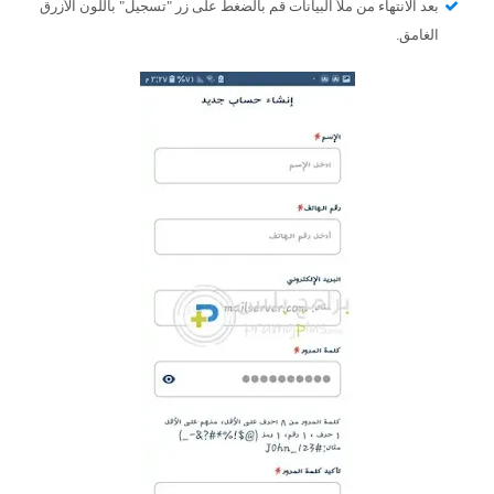
بعد الانتهاء من ملأ البيانات قم بالضغط على زر "تسجيل" باللون الأزرق
الغامق.