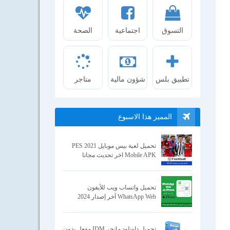
التسوق
اجتماعية
الصحة
تطبيق بلس
شؤون مالية
متاجر
المميز هذا الاسبوع
تحميل لعبة بيس موبايل 2021 PES
Mobile APK اخر تحديث مجانا
تحميل واتساب ويب للأيفون
WhatsApp Web آخر إصدار 2024
تحميل داونلود مانجر IDM مفعل بدون