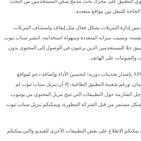
حتوي التطبيق على محرك بحث مدمج يمكن المستخدمين من البحث
لحاجة للتنقل بين مواقع متعددة.
ين إدارة التنزيلات بشكل فعال مثل إيقاف واستئناف التنزيلات
ق نفسه، وبسبب ميزاته المتعددة وسهولة استخدامه، انتشر سناب تيوب
بيق حلا للمستخدمين الذين يرغبون في الوصول إلى المحتوى بدون
ت والصوتيات على الهاتف.
ويقوم فريق تطوير تحميل سناب تيوب الاصلي APK بإصدار تحديثات دورية؛ لتحسين الأداء وإضافة دعم لمواقع
مان، ورغم شعبية التطبيق الطاغية، إلا أن تنزيل سناب تيوب لم
الصارمة حول التطبيقات التي تتيح تنزيل المحتوى من يوتيوب.
 ذلك، يتم تطوير سناب تيوب الاصلي APK بشكل مستمر من قبل الشركة المطورة، ويمكنكم تنزيل سناب تيوب
يمكنكم الاطلاع على بعض التطبيقات الأخرى للفيديو والتي يمكنكم