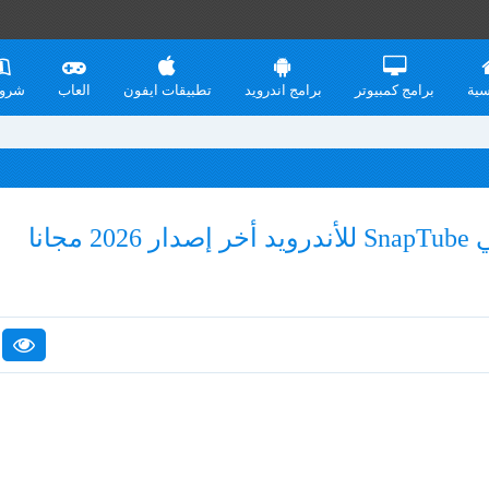
سية
برامج كمبيوتر
برامج اندرويد
تطبيقات ايفون
العاب
شرو
جانا