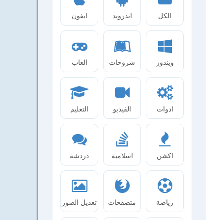
الكل
اندرويد
ايفون
ويندوز
شروحات
العاب
ادوات
الفيديو
التعليم
اكشن
اسلامية
دردشة
رياضة
متصفحات
تعديل الصور