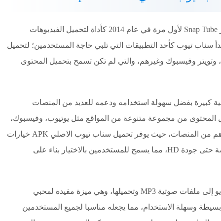
تم إطلاق تحميل سناب تيوب الاصلي APK مهكر Snap Tube لأول مرة في عام 2014 كأداة لتحميل الفيديوهات
دأ سناب تيوب كأحد التطبيقات التي تلبي حاجة المستخدمين؛ لتحميل
، وتويتر وفيسبوك وغيرهم، والتي لم تكن تسمح بتحميل المحتوى
 كبيرة بفضل سهولة استخدامه ودعمه للعديد من المنصات
ل المحتوى من مجموعة متنوعة من المواقع مثل يوتيوب، وفيسبوك،
وإنستجرام، وتويتر، وديلي موشن، وفيميو، وغيرهم من المنصات، حيث يوفر تحميل سناب تيوب الاصلي APK خيارات
متعددة لجودة التحميل، بدءا من الجودة المنخفضة حتى جودة HD، مما يسمح للمستخدمين بالاختيار بناء على
ميزة تحويل الفيديو إلى ملفات صوتية MP3 وتحميلها، وهي ميزة مفيدة لمحبي
بسيطة وسهلة الاستخدام، مما يجعله مناسبا لجميع المستخدمين