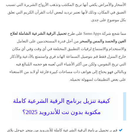
الأسحار والأمراض يكفي أنها تريح المكتئب وتذهب الأرواح الشريرة التي تسبب
الضيق في المكان، وذلك لأنها تعتبر ترديد لبعض آيات القرآن الكريم التي تعلق
بكل موضوع على حِدى.
مما شجع شركة Samo Apps على طرح
تحميل الرقية الشرعية الشاملة لعلاج
العين والحسد والمس والسحر
من أجل قدرة المستخدمين على التعامل
والاستخدام والاستماع لرقيات التطبيق المختلفة في أي وقت وفي أي مكان
خارج المنزل فقط قم بتوصيل السماعة الهاند فري واستمتع بالأدعية والأذكار
التي تريح النفوس، ولكن من أكثر الأشياء التي تُعيبه هو حجمه المُبالغ فيه
وبالتالي فهو يحتاج إلى هواتف ذات مساحات كبيرة فارغة أو لابد من الاستغناء
على بعض التطبيقات لسهولة تحميله.
كيفية تنزيل برنامج الرقية الشرعية كاملة
مكتوبة بدون نت للأندرويد 2025؟
قم بـ تحميل برنامج الرقية الشرعية كاملة للأندرويد من متجر جوجل بلاي