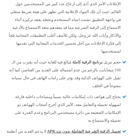
الإعلانات الأمر الذي أدى إلى ازعاج عدد كبير من المستخدمين حول
العالم، حيث أن تلك المواد الإعلانية التي تظهر على هيئة شريط سفلي
في واجهة التطبيق تشتت انتباه المستخدم وتجعله يفقد تركيزه أثناء
الاستماع إلى الرقية الشرعية مما قد يفقدهم متعة الاستمتاع بالأدعية
والأذكار وآيات الله عز وجل، ولكن للأسف أغلب التطبيقات المجانية تلجأ
إلى فكرة الإعلانات من أجل تحسين الخدمات المجانية التي تقدمها
لمستخدميها.
حجم تنزيل
برنامج الرقية كاملة
مُبالغ فيه للغاية حيث أنه يقترب من الـ
100 ميجابايت بالرغم من عدم اشتماله على العديد من العناصر، كما أنه
ثقيل على الهواتف الذكية وقد يؤثر على رامات الهاتف في حال نسيانه
مفتوحاً في الخلف.
يحتاج إلى هواتف ذات إمكانيات عالية نسبياً ومساحات داخلية فارغة
لسهولة تحميله والتعامل معه، الأمر الذي أخرج أصحاب الهواتف ذو
الإمكانيات الضعيفة من دائرة مستخدمي البرنامج وعدم القدرة على
تحميله والاستمتاع به.
تحميل الرقية الشرعية الشاملة بدون نت APK
لا يدعم العديد من أنظمة