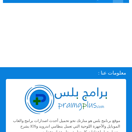
معلومات عنا :
موقع برنامج بلس هو منارتك نحو تحميل أحدث اصدارات برامج والعاب
الموبايل والأجهزة اللوحية التي تعمل بنظامي اندرويد وIOS بشرح
مفصل حول اعدادات كل تطبيق وطريقة استخدامه