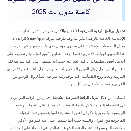
كاملة بدون نت 2025
تحميل برنامج الرقية الشرعية للاطفال والكبار
يعتبر من أشهر التطبيقات
الإسلامية الخاصة بالرقية الشرعية وقد طرحته شركة Samo Apps الرائدة في
مجال التطبيقات الإسلامية على متجري جوجل بلاي وأب ستور ولكنها طرحت
هذا التطبيق لهواتف الأندرويد فقط، وهذا التطبيق مُميز للغاية وتم تصنيفه على
أنه من أفضل تطبيقات الرقية الشرعية حيث أنه يشتمل على رقية شرعية لكل
داء سواء من أجل زوال العين والسحر والحسد أو من أجل الشفاء من الأمراض
المزمنة وبعث روح الطمأنينة، كما يوجد رقية شرعية أيضاً لزوال الوسواس
القهري وتحصين الأطفال من كل شر.
فيمكنك من خلال
تنزيل الرقية الشرعية الشاملة
إختيار نوع الرقية التي ترغب
في الاستماع إليها من خلال قائمة الرقيات المتوفرة داخل واجهة البرنامج
الرئيسية، والجدير بالذكر أن أشهر المشايخ قاموا بتسجيل تلك الرقيات
المأخوذة من القرآن والسنة حيث أنها تشتمل على عدد كبير من الأذكار
والأدعية النبوية، وقد أثبتت الرقية الشرعية فعاليتها في القضاء على العديد من