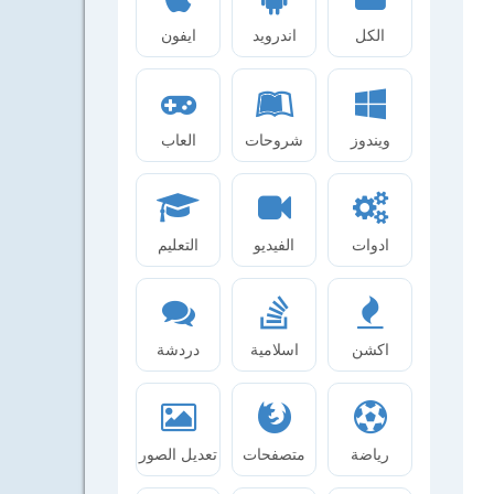
الكل
اندرويد
ايفون
ويندوز
شروحات
العاب
ادوات
الفيديو
التعليم
اكشن
اسلامية
دردشة
رياضة
متصفحات
تعديل الصور