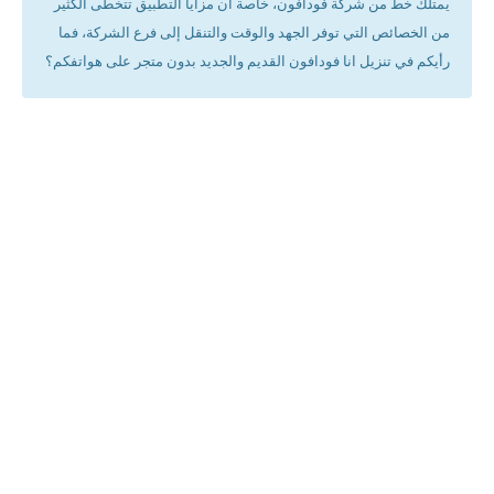
يمتلك خط من شركة فودافون، خاصة أن مزايا التطبيق تتخطى الكثير
من الخصائص التي توفر الجهد والوقت والتنقل إلى فرع الشركة، فما
رأيكم في تنزيل انا فودافون القديم والجديد بدون متجر على هواتفكم؟