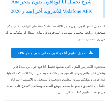
شرح تحميل انا فودافون بدون متجر Ana
Vodafone APK للأندرويد أخر إصدار 2026
لـ تحميل انا فودافون بدون متجر Ana Vodafone APK على الهاتف الخاص بكم
ستجدون روابط التحميل المباشرة الموجودة في نهاية المقال أو يمكنكم تنزيله
من زر التحميل التالي.
تحميل تطبيق أنا فودافون مجاني بدون متجر APK
ستجدون الكثير من المزايا التي يقدمها تحميل أنا فودافون من ميديا فاير
بشكل عام، والتي يعرفها الجميع من يملك خطوط من شركة الاتصالات الدولية
فودافون، ويمكنكم تثبيت التطبيق وتشغيله والتسجيل به للاستمتاع بمزاياه،
علما بأن التطبيق لا يضع ما يسمى بوضع الضيف، ويمكنكم الاطلاع على العديد
من نوافذ التطبيق كما بالشكل التالي.