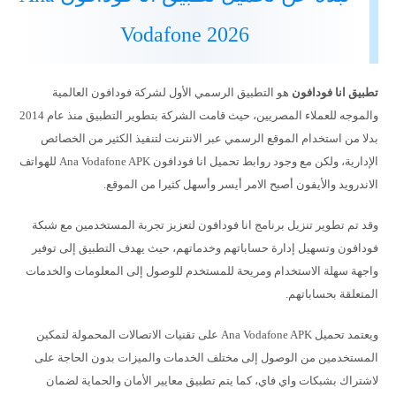
Vodafone 2026
تطبيق انا فودافون
هو التطبيق الرسمي الأول لشركة فودافون العالمية
والموجه للعملاء المصريين، حيث قامت الشركة بتطوير التطبيق منذ عام 2014
بدلا من استخدام الموقع الرسمي عبر الانترنت لتنفيذ الكثير من الخصائص
الإدارية، ولكن مع وجود روابط تحميل انا فودافون Ana Vodafone APK للهواتف
الاندرويد والأيفون أصبح الامر أيسر وأسهل كثيرا من الموقع.
وقد تم تطوير تنزيل برنامج انا فودافون لتعزيز تجربة المستخدمين مع شبكة
فودافون وتسهيل إدارة حساباتهم وخدماتهم، حيث يهدف التطبيق إلى توفير
واجهة سهلة الاستخدام ومريحة للمستخدم للوصول إلى المعلومات والخدمات
المتعلقة بحساباتهم.
ويعتمد تحميل Ana Vodafone APK على تقنيات الاتصالات المحمولة لتمكين
المستخدمين من الوصول إلى مختلف الخدمات والميزات بدون الحاجة على
لاشتراك بشبكات واي فاي، كما يتم تطبيق معايير الأمان والحماية لضمان