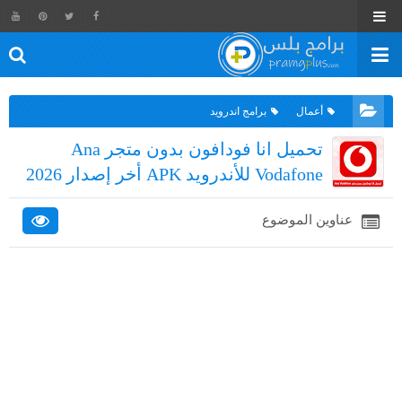
أعمال
برامج اندرويد
تحميل انا فودافون بدون متجر Ana
Vodafone للأندرويد APK أخر إصدار 2026
عناوين الموضوع