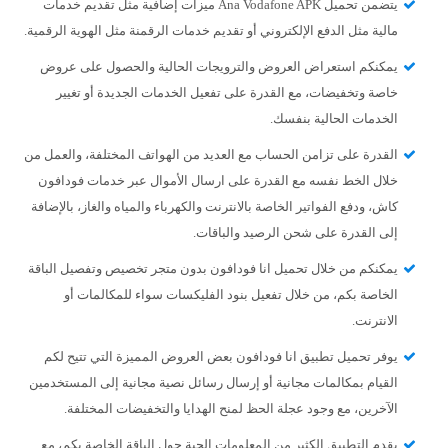
يتضمن تحميل Ana Vodafone APK ميزات إضافية مثل تقديم خدمات
مالية مثل الدفع الإلكتروني أو تقديم خدمات الرقمنة مثل الهوية الرقمية.
يمكنكم استعراض العروض والترويجات الحالية والحصول على عروض
خاصة وتخفيضات، مع القدرة على تفعيل الخدمات الجديدة أو تغيير
الخدمات الحالية بنفسك.
القدرة على تزامن الحساب مع العديد من الهواتف المختلفة، والعمل من
خلال الخط نفسه مع القدرة على ارسال الأموال عبر خدمات فودافون
كاش، ودفع الفواتير الخاصة بالانترنت والكهرباء والمياه والغاز، بالإضافة
إلى القدرة على شحن الرصيد والباقات.
يمكنكم من خلال تحميل انا فودافون بدون متجر تخصيص وتفصيل الباقة
الخاصة بكم، من خلال تفعيل بنود الفليكسات سواء للمكالمات أو
الانترنت.
يوفر تحميل تطبيق انا فودافون بعض العروض المميزة التي تتيح لكم
القيام بمكالمات مجانية أو إرسال رسائل نصية مجانية إلى المستخدمين
الآخرين، مع وجود عجلة الحظ لمنح الهدايا والتخفيضات المختلفة.
يقدم التطبيق الكثير من المعلومات الحية حول الباقة الخاصة بكم، مع