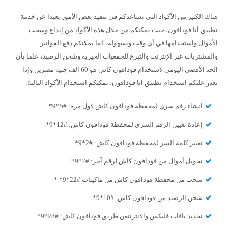
هناك الكثير من الأكواد التي تساعدكم في تنفيذ بعض الأمور بعيدا عن خدمة
تطبيق أنا فودافون، حيث يمكنكم من خلال هذه الأكواد من إيداع وسحب
الأموال واستخدامها في أي وقت وبسهولة، كما يمكنكم دفع الفواتير
والمشتريات عبر الإنترنت والتبرع للجمعيات الخيرية وشحن الرصيد، علما بأن
الحد الأقصى اليومي لاستخدام فودافون كاش هو 60 الف جنيه مصرين وإذا
تعذر عليكم استخدام تطبيق انا فودافون، يمكنكم استخدام الأكواد التالية:
انشاء رقم سري لمحفظة فودافون كاش لاول مرة: #5*9*.
إعادة تعيين الرقم السري لمحفظة فودافون كاش: #12*9*.
تغيير كلمة السر لمحفظة فودافون كاش: #2*9*.
تحويل أموال من فودافون كاش لرقم آخر: #7*9*.
سحب من محفظة فودافون كاش من ماكينات #22*9* *
شحن الرصيد من فودافون كاش: #10*9*.
تجديد باقات فليكس والانترنتعن طريق فودافون كاش: #28*9*.