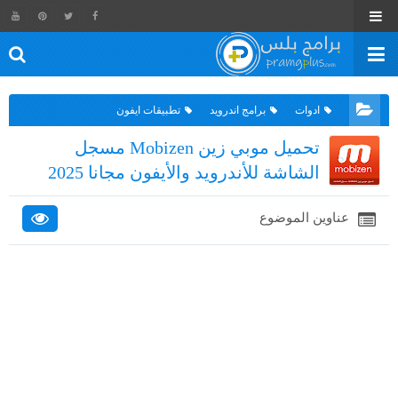
ادوات
برامج اندرويد
تطبيقات ايفون
تحميل موبي زين Mobizen مسجل
الشاشة للأندرويد والأيفون مجانا 2025
عناوين الموضوع