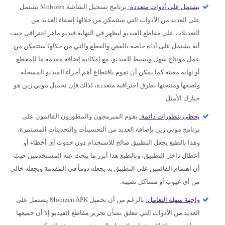
يشتمل على أدوات متعددة:
برنامج تسجيل الشاشة Mobizen يشتمل
على العديد من الأدوات التي ستتمكن من خلالها إضفاء العديد من
التعديلات على مقاطع الفيديو ليظهر في النهاية فيديو ماهر احترافي حيث
أنه يشتمل على أداة خاصة بالقص والقطع والتي من خلالها ستتمكن من
عمل مونتاج سهل وبسيط للفيديو، مع إمكانية إضافة مقدمة ما للمقطع
أو نهاية معينة كما يمكن أن تقوم باقتطاع أهم أجزاء الفيديو المسجلة
ولصقها ومنتجتها بطرق احترافية متعددة، لذلك فإن تحميل موبي زين هو
خيارك الأمثل.
يحظى بتطورات دائمة:
يقوم المبرمجون والمطورون القائمون على
برنامج موبي زين بإضافة العديد من التحسينات والتحديثات المستمرة،
وهذا بالطبع يجعل التطبيق صالح للاستخدام دون حدوث أي أخطاء أو
أعطال داخل التطبيق، وبالطبع هذا أبرز ما يبحث عنه المستخدمين حيث
أن اهتمام القائمين على التطبيق به يجعله دوماً في المقدمة ويجعله خالي
من أي عيوب أو مشاكل تصيبه.
واجهة سهلة التعامل:
بالرغم من أن تحميل Mobizen APK يشتمل على
العديد من الأدوات التي تتعلق بشأن تحرير مقاطع الفيديو إلا أن جميعها