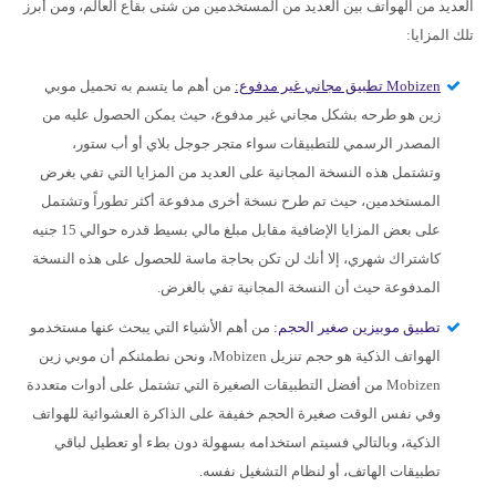
العديد من الهواتف بين العديد من المستخدمين من شتى بقاع العالم، ومن أبرز
تلك المزايا:
Mobizen تطبيق مجاني غير مدفوع:
من أهم ما يتسم به تحميل موبي
زين هو طرحه بشكل مجاني غير مدفوع، حيث يمكن الحصول عليه من
المصدر الرسمي للتطبيقات سواء متجر جوجل بلاي أو أب ستور،
وتشتمل هذه النسخة المجانية على العديد من المزايا التي تفي بغرض
المستخدمين، حيث تم طرح نسخة أخرى مدفوعة أكثر تطوراً وتشتمل
على بعض المزايا الإضافية مقابل مبلغ مالي بسيط قدره حوالي 15 جنيه
كاشتراك شهري، إلا أنك لن تكن بحاجة ماسة للحصول على هذه النسخة
المدفوعة حيث أن النسخة المجانية تفي بالغرض.
تطبيق موبيزين صغير الحجم:
من أهم الأشياء التي يبحث عنها مستخدمو
الهواتف الذكية هو حجم تنزيل Mobizen، ونحن نطمئنكم أن موبي زين
Mobizen من أفضل التطبيقات الصغيرة التي تشتمل على أدوات متعددة
وفي نفس الوقت صغيرة الحجم خفيفة على الذاكرة العشوائية للهواتف
الذكية، وبالتالي فسيتم استخدامه بسهولة دون بطء أو تعطيل لباقي
تطبيقات الهاتف، أو لنظام التشغيل نفسه.