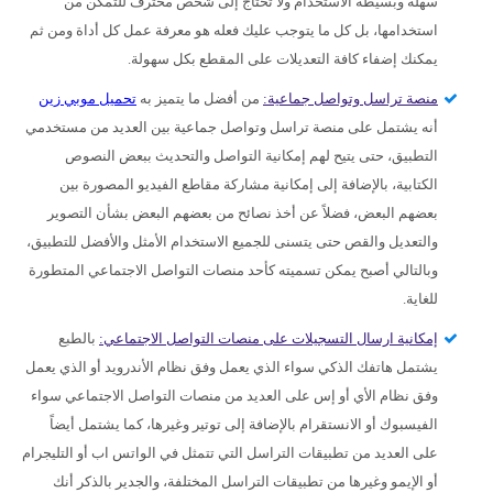
سهلة وبسيطة الاستخدام ولا تحتاج إلى شخص محترف للتمكن من
استخدامها، بل كل ما يتوجب عليك فعله هو معرفة عمل كل أداة ومن ثم
يمكنك إضفاء كافة التعديلات على المقطع بكل سهولة.
منصة تراسل وتواصل جماعية:
من أفضل ما يتميز به
تحميل موبي زين
أنه يشتمل على منصة تراسل وتواصل جماعية بين العديد من مستخدمي
التطبيق، حتى يتيح لهم إمكانية التواصل والتحديث ببعض النصوص
الكتابية، بالإضافة إلى إمكانية مشاركة مقاطع الفيديو المصورة بين
بعضهم البعض، فضلاً عن أخذ نصائح من بعضهم البعض بشأن التصوير
والتعديل والقص حتى يتسنى للجميع الاستخدام الأمثل والأفضل للتطبيق،
وبالتالي أصبح يمكن تسميته كأحد منصات التواصل الاجتماعي المتطورة
للغاية.
إمكانية ارسال التسجيلات على منصات التواصل الاجتماعي:
بالطبع
يشتمل هاتفك الذكي سواء الذي يعمل وفق نظام الأندرويد أو الذي يعمل
وفق نظام الأي أو إس على العديد من منصات التواصل الاجتماعي سواء
الفيسبوك أو الانستقرام بالإضافة إلى توتير وغيرها، كما يشتمل أيضاً
على العديد من تطبيقات التراسل التي تتمثل في الواتس اب أو التليجرام
أو الإيمو وغيرها من تطبيقات التراسل المختلفة، والجدير بالذكر أنك