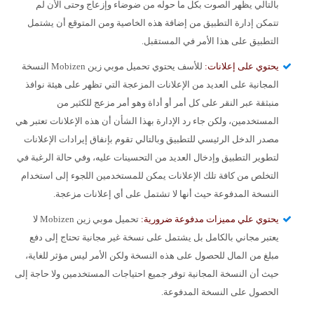
بالتالي يظهر الصوت بكل ما حوله من ضوضاء وإزعاج وحتى الأن لم
تتمكن إدارة التطبيق من إضافة هذه الخاصية ومن المتوقع أن يشتمل
التطبيق على هذا الأمر في المستقبل.
يحتوي على إعلانات:
للأسف يحتوي تحميل موبي زين Mobizen النسخة
المجانية على العديد من الإعلانات المزعجة التي تظهر على هيئة نوافذ
منبثقة عبر النقر على كل أمر أو أداة وهو أمر مزعج للكثير من
المستخدمين، ولكن جاء رد الإدارة بهذا الشأن أن هذه الإعلانات تعتبر هي
مصدر الدخل الرئيسي للتطبيق وبالتالي تقوم بإنفاق إيرادات الإعلانات
لتطوير التطبيق وإدخال العديد من التحسينات عليه، وفي حالة الرغبة في
التخلص من كافة تلك الإعلانات يمكن للمستخدمين اللجوء إلى استخدام
النسخة المدفوعة حيث أنها لا تشتمل على أي إعلانات مزعجة.
يحتوي علي مميزات مدفوعة ضرورية:
تحميل موبي زين Mobizen لا
يعتبر مجاني بالكامل بل يشتمل على نسخة غير مجانية تحتاج إلى دفع
مبلغ من المال للحصول على هذه النسخة ولكن الأمر ليس مؤثر للغاية،
حيث أن النسخة المجانية توفر جميع احتياجات المستخدمين ولا حاجة إلى
الحصول على النسخة المدفوعة.