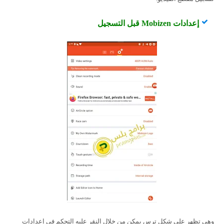
إعدادات Mobizen قبل التسجيل
وهي تظهر على شكل ترس يمكن من خلال النقر عليه التحكم في إعدادات