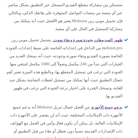
ستتمكن من مشاركة مقطع الفيديو المسجل عبر التطبيق بشكل مباشر
عبر أي منصة من منصات التواصل المتوفرة على هاتفك الذكي، وبالتالي
فإن تحميل موبي زين Mobizen يعتبر هو الأفضل حيث أنه يمكنك من
مشاركة التسجيل في الحال على أي منصة.
ظهور الفيديوهات بجودة صورة ونقاء صوت:
يشتمل
تحميل موبي زين
mobizen pro
من الداخل في إعداداته الخاصة على ضبط إعدادات الجودة
الخاصة بصورة الفيديو ونقاء صورته وجودته، حيث أنه يمنحك العديد من
الخيارات التي تبدأ من 240 بيكسل وصولاً إلى 1080 بيكسل لتنتقي منها
الجودة التي ترغب في تسجيل المقطع بها، وبالطبع هذه الميزة تعتبر أهم
خصال التطبيق حيث أنها تمكنك من تسجيل لقطات الشاشة بشكل جيد
للغاية، وتمنحك القدرة على اختيار درجة الجودة التي ترغب في ظهور
الفيديو بها.
يدعم جميع الأجهزة:
من أفضل خصال تنزيل Mobizen أنه يدعم جميع
الأجهزة ذات الإمكانيات المختلفة، حيث أنه لن يقتصر على الأجهزة ذات
الإمكانيات العالية، بل يمكن أن يكون فعال وأمن في العمل مع الهواتف
ذات الإصدارات القديمة نسبياً دون تعطل أو بطء من قِبل التطبيق أو